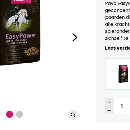
Pavo EasyP
geconcentr
paarden die
alle krach
spieronders
zichzelf te
Lees verd