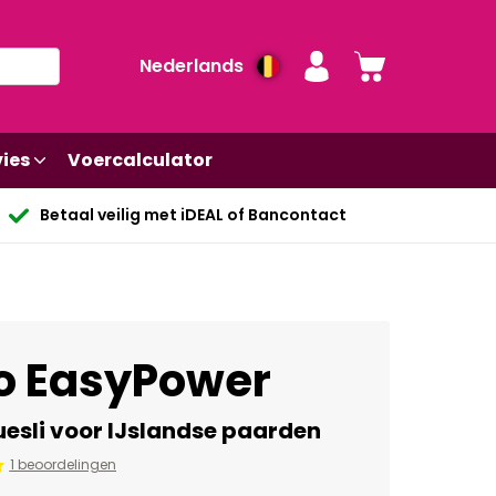
Nederlands
ies
Voercalculator
Betaal veilig met iDEAL of Bancontact
o EasyPower
esli voor IJslandse paarden
1 beoordelingen