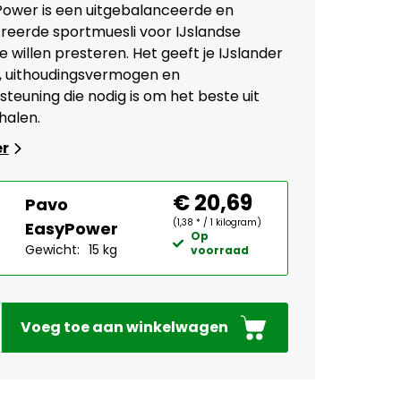
ower is een uitgebalanceerde en
eerde sportmuesli voor IJslandse
 willen presteren. Het geeft je IJslander
t, uithoudingsvermogen en
teuning die nodig is om het beste uit
 halen.
er
€ 20,69
Pavo
(1,38 * / 1 kilogram)
EasyPower
Op
Gewicht:
15 kg
voorraad
Voeg toe aan winkelwagen