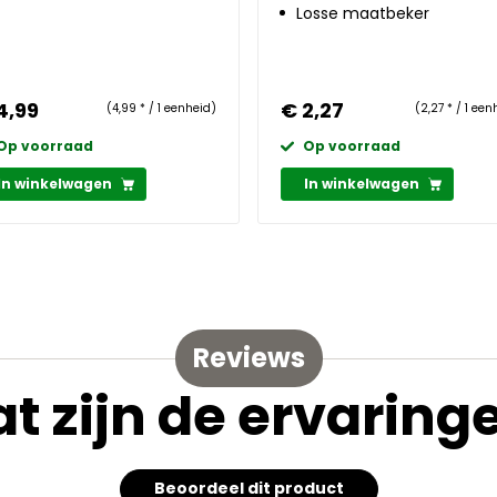
Losse maatbeker
4,99
€ 2,27
(4,99 * / 1 eenheid)
(2,27 * / 1 een
Op voorraad
Op voorraad
In winkelwagen
In winkelwagen
Reviews
t zijn de ervaring
Beoordeel dit product