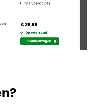
Incl. voeradvies
Incl. mine
sporenel
€ 39,95
€ 75,95
heid)
Op voorraad
Op voorr
In winkelwagen
In winkel
en?