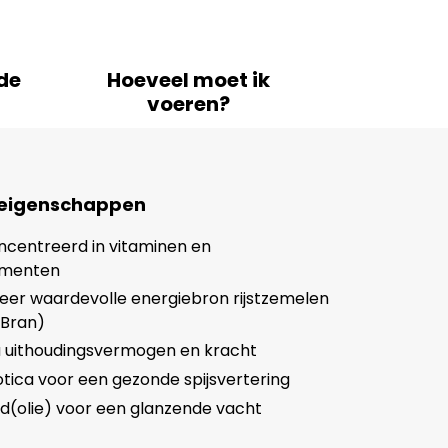
de
Hoeveel moet ik
voeren?
 eigenschappen
ncentreerd in vitaminen en
ementen
eer waardevolle energiebron rijstzemelen
eBran)
a uithoudingsvermogen en kracht
tica voor een gezonde spijsvertering
ad(olie) voor een glanzende vacht