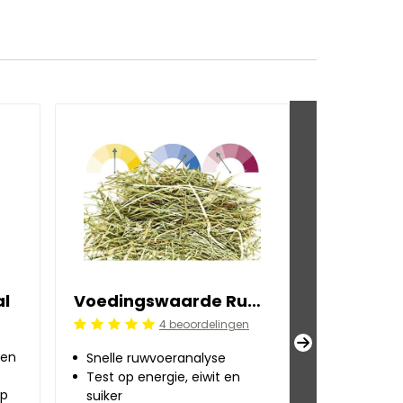
al
Voedingswaarde Ruwvoer Quickscan
4 beoordelingen
Beoordeling: 5/5
Beoordeling:
ren
Snelle ruwvoeranalyse
Snelle ruw
Test op energie, eiwit en
Test op en
rp
suiker
suiker