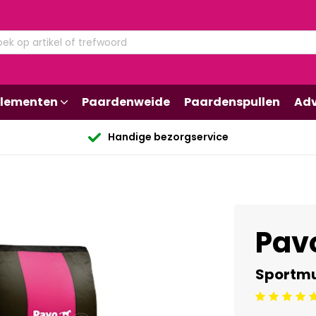
lementen
Paardenweide
Paardenspullen
Adv
Handige bezorgservice
Pav
Sportmu
Beoordeling: 5/5