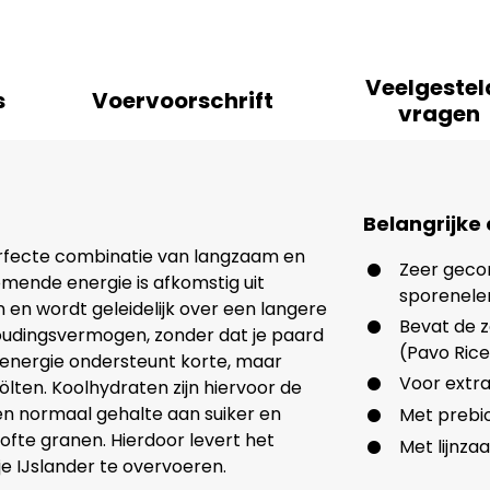
Veelgestel
s
Voervoorschrift
vragen
Belangrijke
erfecte combinatie van langzaam en
Zeer geco
omende energie is afkomstig uit
sporenel
ën en wordt geleidelijk over een langere
Bevat de z
houdingsvermogen, zonder dat je paard
(Pavo Ric
 energie ondersteunt korte, maar
Voor extr
ölten. Koolhydraten zijn hiervoor de
en normaal gehalte aan suiker en
Met prebio
fte granen. Hierdoor levert het
Met lijnza
e IJslander te overvoeren.