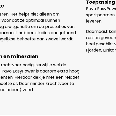
Toepassing
te
Pavo EasyPower
ieren. Het helpt niet alleen om
sportpaarden 
 voor dat ze optimaal kunnen
leveren.
g eiwitgehalte om de prestaties van
Daarnaast kan
Daarnaast hebben studies aangetoond
rassen gevoerd
dagelijkse behoefte aan zwavel wordt
heel geschikt 
Fjorden, Lusita
n en mineralen
achtvoer nodig, terwijl je wel de
n. Pavo EasyPower is daarom extra hoog
nten. Hierdoor dek je met een relatief
hoefte af. Door minder krachtvoer te
 calorieën) voert.