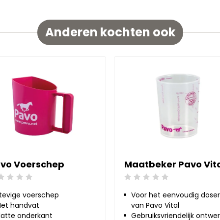
Anderen kochten ook
vo Voerschep
Maatbeker Pavo Vit
ordeling: 0/5
Beoordeling: 0/5
tevige voerschep
Voor het eenvoudig dose
et handvat
van Pavo Vital
latte onderkant
Gebruiksvriendelijk ontwe