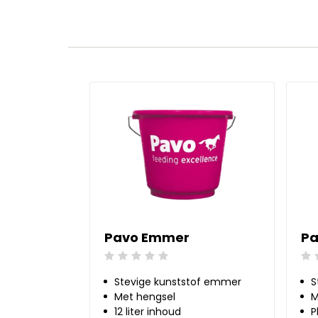
Pavo Emmer
Pa
Beoordeling: 0/5
Beo
Stevige kunststof emmer
S
Met hengsel
M
12 liter inhoud
P