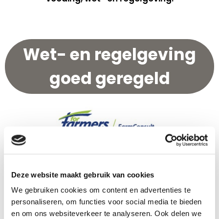
Wet- en regelgeving
goed geregeld
Houd of fok je paarden? Dan ben je het liefst alleen maar
Deze website maakt gebruik van cookies
met jouw dieren bezig. Al verdient de zakelijke kant van je
We gebruiken cookies om content en advertenties te
bedrijf ook de nodige aandacht.
personaliseren, om functies voor social media te bieden
Heb je de juiste vergunningen, staan jouw paarden correct
en om ons websiteverkeer te analyseren. Ook delen we