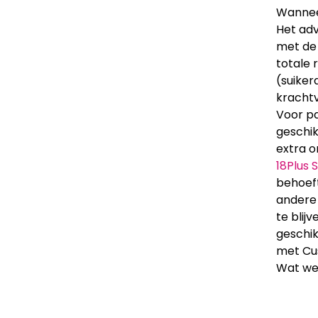
Wanneer
Het adv
met d
totale 
(suiker
krachtv
Voor pa
geschik
extra o
18Plus 
behoeft
andere 
te blij
geschik
met Cus
Wat wei