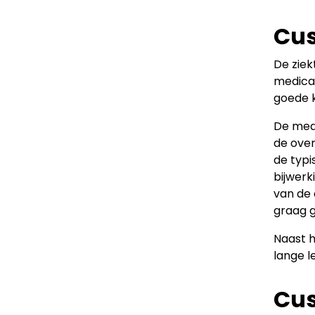
Cus
De ziek
medicat
goede k
De med
de over
de typi
bijwerk
van de 
graag g
Naast h
lange l
Cus