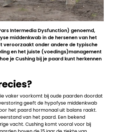
 Pars Intermedia Dysfunction) genoemd,
ofyse middenkwab in de hersenen van het
t veroorzaakt onder andere de typische
ndeling en het juiste (voedings)management
oe je Cushing bij je paard kunt herkennen
recies?
ie vaker voorkomt bij oude paarden doordat
 verstoring geeft de hypofyse middenkwab
r het paard hormonaal uit balans raakt.
 weerstand van het paard. Een bekend
rige vacht. Cushing komt vooral voor bij
aarden boven de 15 jaar de ziekte van