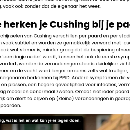
, vaak ook zonder dat de eigenaar het weet.
 herken je Cushing bij je p
chijnselen van Cushing verschillen per paard en per stadi
n vaak subtiel en worden ze gemakkelijk verward met ‘ou
aak wat slomer is, minder graag dat de bespiering afneemt
‘een dagje ouder’ wordt, kunnen het ook de eerste symp
vordert, worden de veranderingen steeds duidelijker zich
er en de vacht word langer en soms zelfs wat krulliger
eigenaren herkennen bij PPID. Andere symptomen die veel
 en plassen, een hogere gevoeligheid voor infecties, verm
kig model en abnormaal zweten. Omdat niet ieder paard 
ijk om alert te blijven op (kleine) veranderingen in gedra
 paarden.