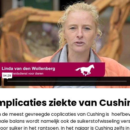
plicaties ziekte van Cushi
 de meest gevreegde coplicaties van Cushing is hoefbev
le balans wordt namelijk ook de suikerstofwisseling ver
oor suiker in het rantsoen. In het najaar is Cushing zelfs