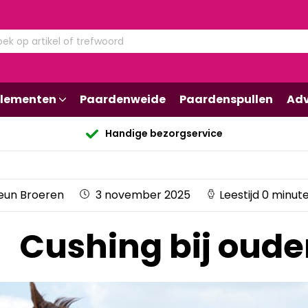
lementen
Paardenweide
Paardenspullen
Adv
Handige bezorgservice
eun Broeren
3 november 2025
Leestijd 0 minut
Cushing bij oud