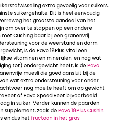
ikerstofwisseling extra gevoelig voor suikers.
nste suikergehalte. Dit is heel eenvoudig
at verreweg het grootste aandeel van het
zijn om over te stappen op een andere
met Cushing baat bij een granenvrij
ndersteuning voor de weerstand en darm.
gewicht, is de Pavo 18Plus Vital een
lijkse vitaminen en mineralen, en nog wat
ging tot) ondergewicht heeft, is de
Pavo
anenvrije muesli die goed aansluit bij de
 van wat extra ondersteuning voor onder
krachtvoer nog moeite heeft om op gewicht
ibreBeet of Pavo SpeediBeet bijvoorbeeld
 laag in suiker. Verder kunnen de paarden
en supplement, zoals de
Pavo 18Plus Cushin
.
s en dus het
fructaan in het gras
.