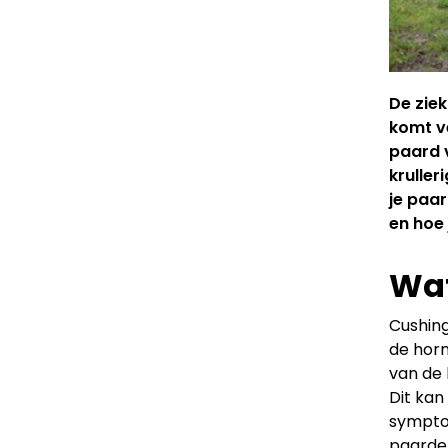
De zie
komt v
paard 
kruller
je paa
en hoe
Wat
Cushing
de horm
van de
Dit kan
symptoo
paarden