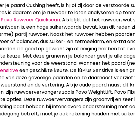
 je paard Cushing heeft, is hij of zij door de verstoorde su
ies is daarom om je ruwvoer te laten analyseren op tenmi
e
Pavo Ruwvoer Quickscan
. Als blijkt dat het ruwvoer, w
rantsoen is, een hoge suikerwaarde bevat, kan dit reden 
arme) partij ruwvoer. Naast het ruwvoer hebben paarden 
oer of balancer, dus suiker- en zetmeelarm, en extra o
arden die goed op gewicht zijn of neiging hebben tot over
te keuze. Met deze granenvrije balancer geef je alle dage
ndersteuning voor de weerstand. Wanneer het paard (nei
Sensitive
een geschikte keuze. De 18Plus Sensitive is een gr
e van deze gevoelige paarden en ze daarnaast voorziet
weerstand en de vertering. Als je oude paard naast dit 
ven, zijn ruwvoervervangers zoals Pavo WeightLift, Pavo F
te opties. Deze ruwvoervervangers zijn graanvrij en zeer
hing baat hebben bij intensievere ondersteuning met e
degang betreft, moet je ook rekening houden met suiker