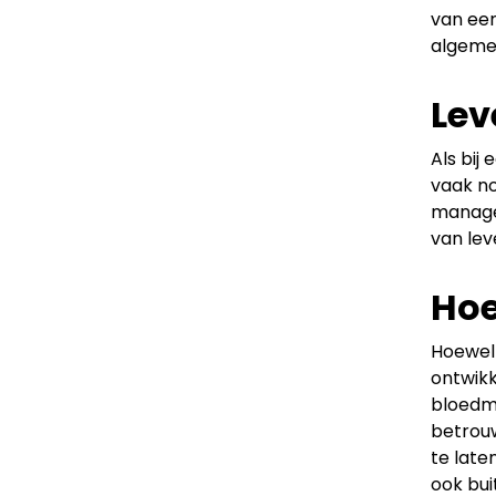
van ee
algemee
Lev
Als bij
vaak no
manage
van lev
Hoe
Hoewel 
ontwikk
bloedm
betrouw
te late
ook bui