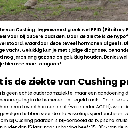
kte van Cushing, tegenwoordig ook wel PPID (Pituitary
eel voor bij oudere paarden. Door de ziekte is de hyp
verstoord, waardoor deze teveel hormonen afgeeft. Di
ige vacht. Gelukkig kun je met tijdige diagnose, beha
rd nog jarenlang gezond en gelukkig houden. Benieuwd h
 je hiermee moet omgaan?
 is de ziekte van Cushing p
 is geen echte ouderdomsziekte, maar een aandoening d
oonregeling in de hersenen ontregeld raakt. Door deze
 hersenen teveel hormonen af (waaronder ACTH), waardoo
 gevolgen hebben voor de stofwisseling, spierfunctie en
m bij Cushing paarden is bijvoorbeeld de typische krulle
 ouder dan 15 jaar: naar schatting heeft 15-30% van de p