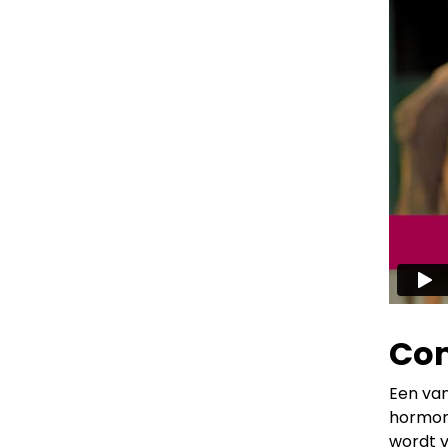
Com
Een van
hormona
wordt v