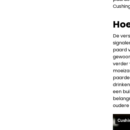
Cushing
Hoe
De vers
signale
paard v
gewoon 
verder 
moeizam
paarden
drinken
een bui
belangr
oudere