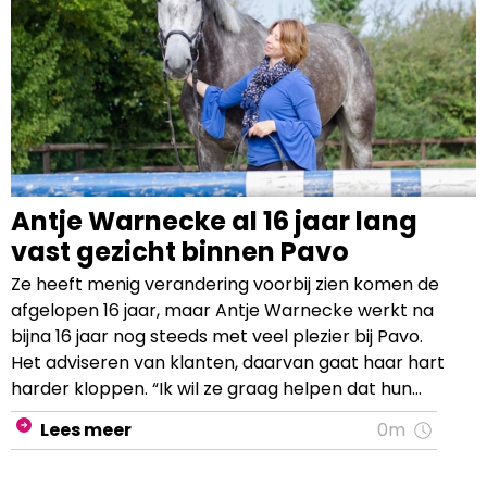
Antje Warnecke al 16 jaar lang
vast gezicht binnen Pavo
Ze heeft menig verandering voorbij zien komen de
afgelopen 16 jaar, maar Antje Warnecke werkt na
bijna 16 jaar nog steeds met veel plezier bij Pavo.
Het adviseren van klanten, daarvan gaat haar hart
harder kloppen. “Ik wil ze graag helpen dat hun
paarden er gezond uitzien en zich goed voelen”,
Lees meer
0m
vertelt Warnecke, voeradviseur en medewerker
costumer support.