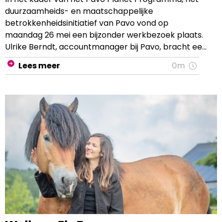
duurzaamheids- en maatschappelijke
betrokkenheidsinitiatief van Pavo vond op
maandag 26 mei een bijzonder werkbezoek plaats.
Ulrike Berndt, accountmanager bij Pavo, bracht een
bezoek aan het Berufsbildungswerk (BBW) Bethel
Lees meer
0m
om jongeren met een afstand tot de arbeidsmarkt
te ondersteunen met waardevolle kennis over
paardenvoeding.