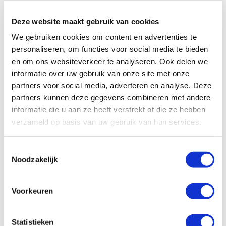
Petra wint €1.000 aan Quality
Deze website maakt gebruik van cookies
Time: “Ongelofelijk!”
We gebruiken cookies om content en advertenties te
personaliseren, om functies voor social media te bieden
Met Petra’s deelname aan de Quality Time-
en om ons websiteverkeer te analyseren. Ook delen we
winactie van Pavo won zij maar liefst €1.000 aan
informatie over uw gebruik van onze site met onze
Quality Time met haar paard. Zij kocht twee Pavo-
partners voor social media, adverteren en analyse. Deze
producten bij Heemskerk Diervoeders Fourage en
partners kunnen deze gegevens combineren met andere
Transport en uploadde haar winnende bon.
informatie die u aan ze heeft verstrekt of die ze hebben
Lees meer
0m
verzameld op basis van uw gebruik van hun services.
Toestemmingsselectie
Noodzakelijk
Voorkeuren
Statistieken