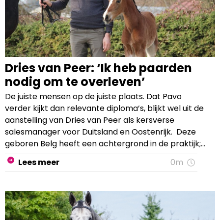
Dries van Peer: ‘Ik heb paarden
nodig om te overleven’
De juiste mensen op de juiste plaats. Dat Pavo
verder kijkt dan relevante diploma’s, blijkt wel uit de
aanstelling van Dries van Peer als kersverse
salesmanager voor Duitsland en Oostenrijk. Deze
geboren Belg heeft een achtergrond in de praktijk;
het opleiden van dressuurpaarden en ruiters. Zijn
Lees meer
0m
kwaliteiten en kennis van zowel paarden als de
omgang met mensen komt hem in zijn nieuwe
functie goed van pas.