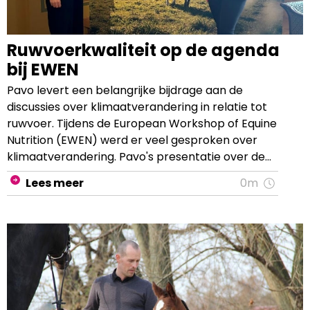
Ruwvoerkwaliteit op de agenda
bij EWEN
Pavo levert een belangrijke bijdrage aan de
discussies over klimaatverandering in relatie tot
ruwvoer. Tijdens de European Workshop of Equine
Nutrition (EWEN) werd er veel gesproken over
klimaatverandering. Pavo's presentatie over de
voedingskwaliteit van ruwvoer ging ook in op de
Lees meer
0m
impact van het veranderende klimaat. EWEN is een
meerdaagse conferentie waar de verbinding wordt
gelegd tussen wetenschap en de
paardvoederindustrie. Meer dan 100 specialisten
van over de hele wereld kwamen samen om ideeën
uit te wisselen over paardvoeding en aanverwante
onderwerpen. Productmanager Emilie-Julie Bos
geeft ons een kijkje in het evenement.