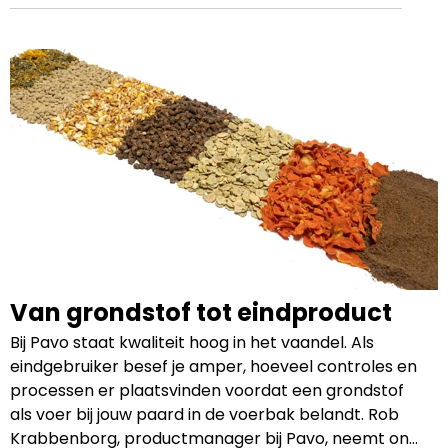
Ahiflower®Oil. Het product ondersteunt het
natuurlijke herstel. Het zorgt ervoor dat je paard
zich beter voelt, beter beweegt en er beter uitziet.
Van grondstof tot eindproduct
Bij Pavo staat kwaliteit hoog in het vaandel. Als
eindgebruiker besef je amper, hoeveel controles en
processen er plaatsvinden voordat een grondstof
als voer bij jouw paard in de voerbak belandt. Rob
Krabbenborg, productmanager bij Pavo, neemt ons