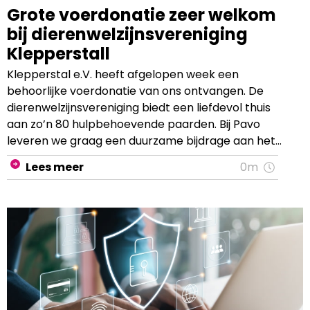
Grote voerdonatie zeer welkom
bij dierenwelzijnsvereniging
Klepperstall
Klepperstal e.V. heeft afgelopen week een
behoorlijke voerdonatie van ons ontvangen. De
dierenwelzijnsvereniging biedt een liefdevol thuis
aan zo’n 80 hulpbehoevende paarden. Bij Pavo
leveren we graag een duurzame bijdrage aan het
welzijn van deze paarden, door het doneren van
Lees meer
0m
hoogwaardig voer afgestemd op de individuele
behoeften van de opgevangen paarden. Mevr.
Kossman, penningmeester van Klepperstall e.V.,
laat weten: “Toen we de aanvraag van Pavo
ontvingen, waren we dolblij, want een donatie van
deze omvang is voor ons geen alledaagse
gebeurtenis en een grote zegen!"