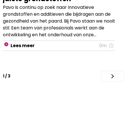
Pavo is continu op zoek naar innovatieve
grondstoffen en additieven die bijdragen aan de
gezondheid van het paard. Bij Pavo staan we nooit
stil. Een team van professionals werkt aan de
ontwikkeling en het onderhoud van onze
producten. Nutritionist Pleun Broeren vertelt wat er
Lees meer
0m
komt kijken bij het (door)ontwikkelen van
producten en de voortdurende zoektocht naar
goede grondstoffen.
1 / 3