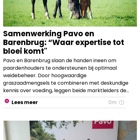
Samenwerking Pavo en
Barenbrug: “Waar expertise tot
bloei komt"
Pavo en Barenbrug slaan de handen ineen om
paardenhouders te ondersteunen bij optimaal
weidebeheer. Door hoogwaardige
graszaadmengsels te combineren met deskundige
kennis over voeding, leggen beide marktleiders de
basis voor een sterke, gezonde en veilige
Lees meer
0m
paardenweide.