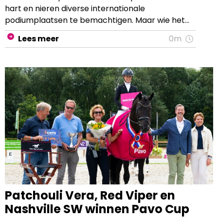
hart en nieren diverse internationale
podiumplaatsen te bemachtigen. Maar wie het
over Marcus Ehning heeft, heeft het over meer dan
Lees meer
0m
zijn resultaten. De ruiter staat bekend om zijn
onberispelijke rijstijl, licht en in totale harmonie met
zijn paarden. We stelden hem een aantal vragen
over zijn paarden en manier van trainen naar grote
wedstrijden.
Patchouli Vera, Red Viper en
Nashville SW winnen Pavo Cup