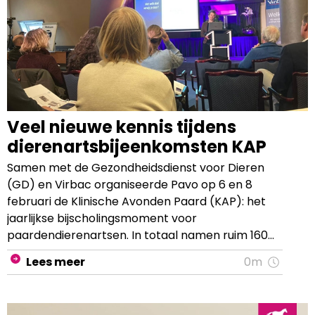
Veel nieuwe kennis tijdens
dierenartsbijeenkomsten KAP
Samen met de Gezondheidsdienst voor Dieren
(GD) en Virbac organiseerde Pavo op 6 en 8
februari de Klinische Avonden Paard (KAP): het
jaarlijkse bijscholingsmoment voor
paardendierenartsen. In totaal namen ruim 160
Nederlandse en Belgische paardendierenartsen
Lees meer
0m
deel, waarvan ongeveer een kwart het programma
via de livestream heeft gevolgd.