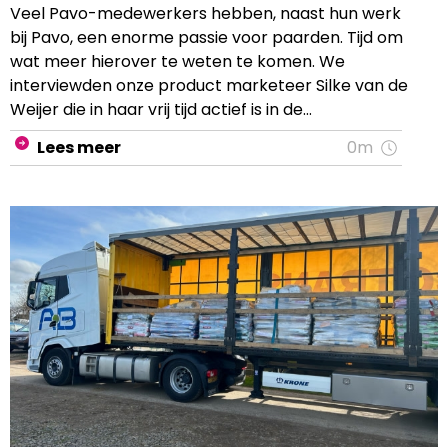
Veel Pavo-medewerkers hebben, naast hun werk
bij Pavo, een enorme passie voor paarden. Tijd om
wat meer hierover te weten te komen. We
interviewden onze product marketeer Silke van de
Weijer die in haar vrij tijd actief is in de
dressuursport. “Doordat ik zelf actief ben in de
Lees meer
0m
paardensport en zelf paarden heb, weet ik tegen
welke situaties en problemen je aan kunt lopen als
paardenhouder en kan ik me verplaatsen in de
klant.”