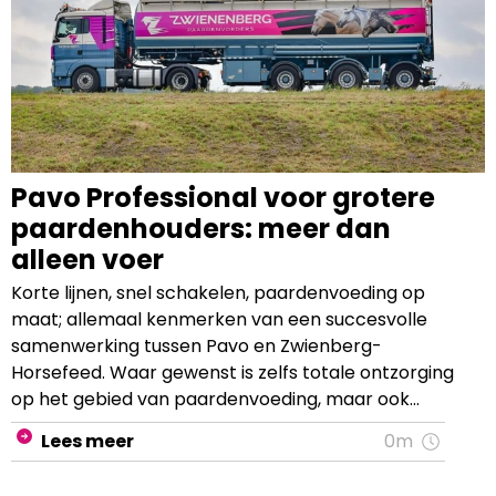
Pavo Professional voor grotere
paardenhouders: meer dan
alleen voer
Korte lijnen, snel schakelen, paardenvoeding op
maat; allemaal kenmerken van een succesvolle
samenwerking tussen Pavo en Zwienberg-
Horsefeed. Waar gewenst is zelfs totale ontzorging
op het gebied van paardenvoeding, maar ook
advies op het vlak van wet- en regelgeving
Lees meer
0m
mogelijk. Paardenhouders met 12 paarden of meer
kunnen gebruikmaken van dit unieke programma.