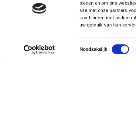
bieden en om ons websitev
site met onze partners vo
combineren met andere inf
uw gebruik van hun servic
Toestemmingsselectie
Noodzakelijk
Klantenservice
Over
Bestellen en leveren
Missie
Contact
Doping
Retourneren
Team
Pavo verkooppunt worden
Sustaina
Veelgestelde vragen
Partners