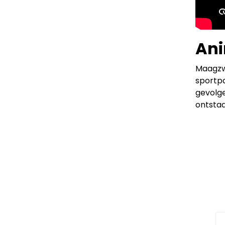
Ani
Maagzwe
sportpa
gevolge
ontstaa