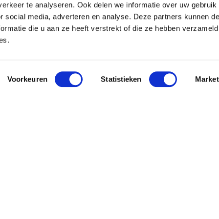
erkeer te analyseren. Ook delen we informatie over uw gebruik
or social media, adverteren en analyse. Deze partners kunnen 
ormatie die u aan ze heeft verstrekt of die ze hebben verzameld
es.
Voorkeuren
Statistieken
Market
 Pavo
Nieuwsbri
Meld je aan en o
This site is protec
bliity
Service
apply.