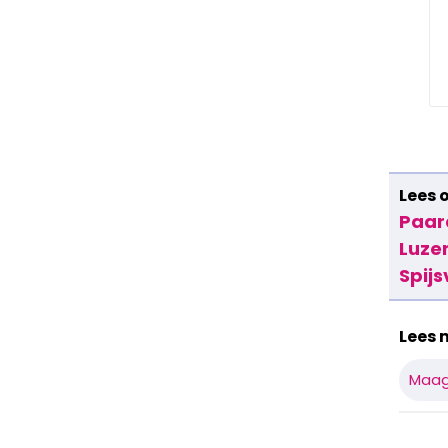
Lees 
Paar
Luze
Spij
Lees 
Maag