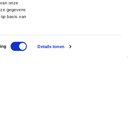
 van onze
deze gegevens
 op basis van
ing
Details tonen
ef
ntvang €5 korting!
Schrijf me in!
ted by reCAPTCHA and the Google
Privacy Policy
and
Terms of