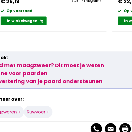
€ 26,19
€ 22
(1,75 * / 1 kilogram)
Op voorraad
Op 
In winkelwagen
In 
ook:
d met maagzweer? Dit moet je weten
rne voor paarden
svertering van je paard ondersteunen
meer over:
zweren +
Ruwvoer +