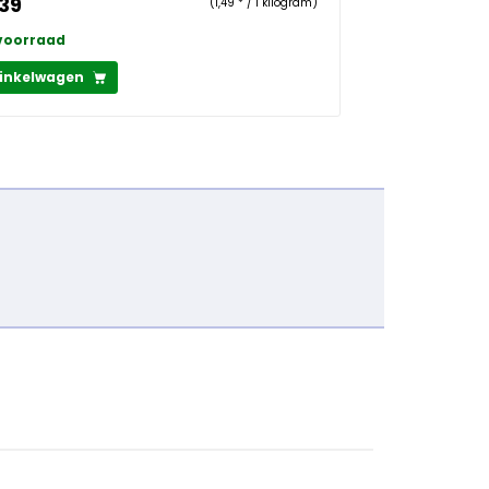
,39
(1,49 * / 1 kilogram)
voorraad
winkelwagen