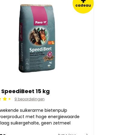
+
cadeau
 SpeediBeet 15 kg
9 beoordelingen
ling: 4.5/5
 wekende suikerarme bietenpulp
oerproduct met hoge energiewaarde
 laag suikergehalte, geen zetmeel