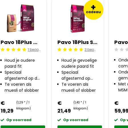
+
cadeau
Pavo 18Plus Original 15 kg
Pavo 18Plus Sensitive 15 kg
1 beoordelingen
3 beoordelingen
Beoorde
Beoordeling: 5/5
Beoordeling: 5/5
Onde
Houd je oudere
Houd je gevoelige
comf
paard fit
oudere paard fit
bewe
Onde
Speciaal
Speciaal
gema
afgestemd op de
afgestemd op
bewe
Met 
voedingsbehoefte
Te voeren als
gevoelige oudere
Te voeren als
gewr
MSM
van oudere
muesli of slobber
paarden
muesli of slobber
gluc
paarden
€
€
€
(1,29 * / 1
(1,43 * / 1
kilogram)
kilogram)
19,29
21,49
59,9
Op voorraad
Op voorraad
Op 