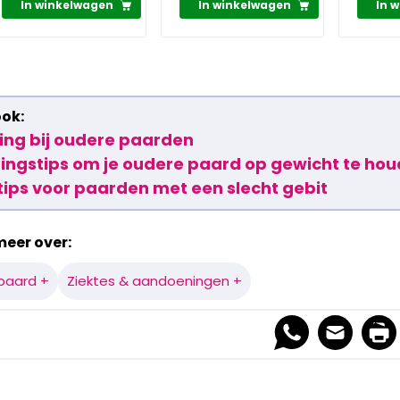
In winkelwagen
In winkelwagen
In 
ook:
ing bij oudere paarden
ingstips om je oudere paard op gewicht te ho
tips voor paarden met een slecht gebit
meer over:
paard +
Ziektes & aandoeningen +