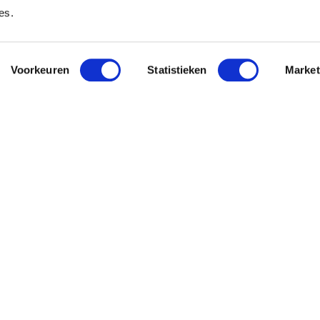
es.
Voorkeuren
Statistieken
Market
 Pavo
Nieuwsbri
Meld je aan en o
This site is protec
bliity
Service
apply.
Heb je vr
es
+32 51 33 55