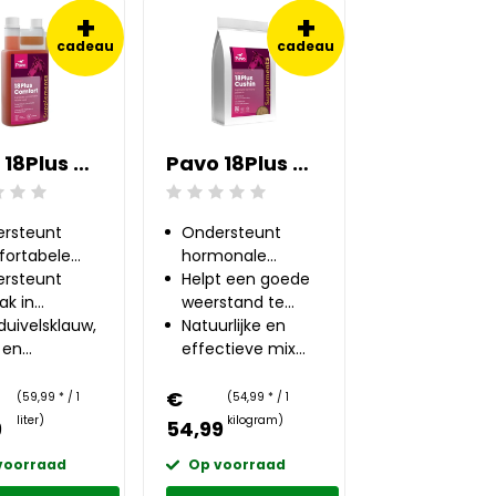
+
+
cadeau
cadeau
Pavo 18Plus Comfort 1 l
Pavo 18Plus Cushin 1 kg
ling: 0/5
Beoordeling: 0/5
rsteunt
Ondersteunt
ortabele
hormonale
ging
rsteunt
balans
Helpt een goede
k in
weerstand te
ging en de
duivelsklauw,
behouden
Natuurlijke en
ichtsfunctie
 en
effectieve mix
osamine
van kruiden en
planten
€
(59,99 * / 1
(54,99 * / 1
liter)
kilogram)
9
54,99
voorraad
Op voorraad