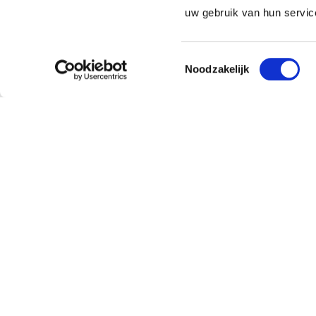
uw gebruik van hun servic
Toestemmingsselectie
Noodzakelijk
Klantenservice
Over
Bestellen en leveren
Missie
Contact
Doping
Retourneren
Team
Pavo verkooppunt worden
Sustaina
Veelgestelde vragen
Partners
Verkooppunten
Vacatur
Inloggen dealers NL
Nieuws