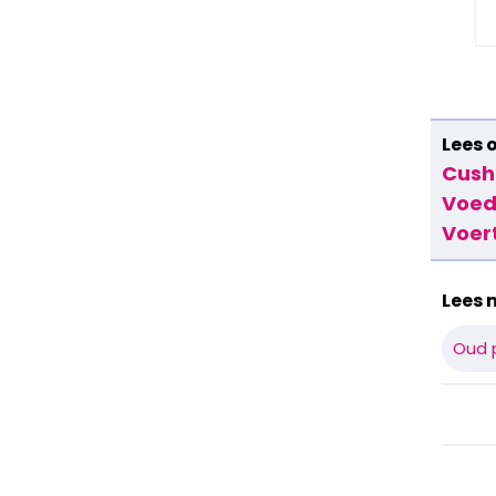
Lees 
Cush
Voed
Voer
Lees 
Oud 