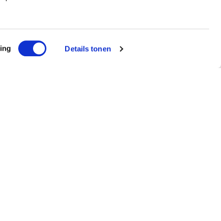
ing
Details tonen
ef
ntvang €5 korting!
Schrijf me in!
ted by reCAPTCHA and the Google
Privacy Policy
and
Terms of
agen?
 39