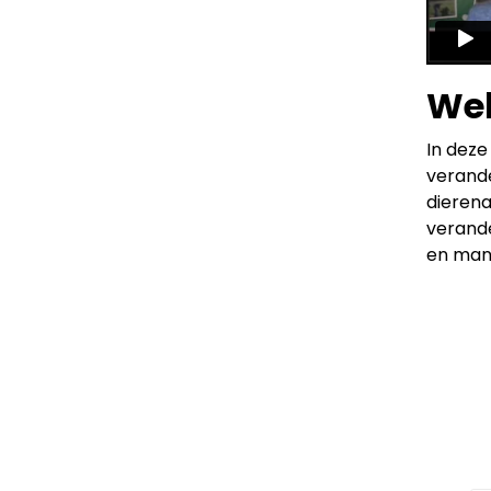
Web
In deze
verand
dierena
verand
en man