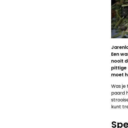
Jarenla
Een war
nooit d
pittige
moet he
Was je 
paard h
stroois
kunt tr
Spe