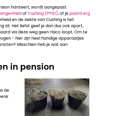
ension hanteert, wordt aangepast.
vangenheid
of
Cushing (PPID)
, of je
paard erg
nheid en de ziekte van Cushing is het
g zit. Het liefst geef je dan dus ook apart,
 paard via deze weg geen risico loopt. Om te
gen - hier zijn heel handige apparaatjes
genoten? Misschien heb je wat aan
en in pension
je de
Denk