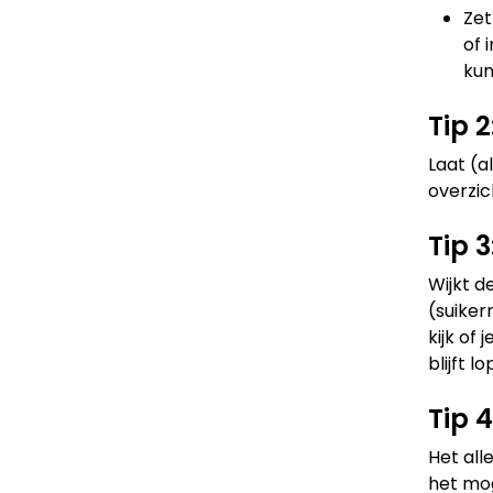
Zet
of 
kun
Tip 2
Laat (a
overzic
Tip 
Wijkt d
(suiker
kijk of
blijft l
Tip 
Het all
het mog