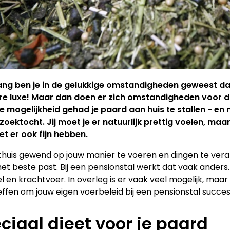
ng ben je in de gelukkige omstandigheden geweest dat j
e luxe! Maar dan doen er zich omstandigheden voor dat
e mogelijkheid gehad je paard aan huis te stallen - en
 zoektocht. Jij moet je er natuurlijk prettig voelen, maa
t er ook fijn hebben.
thuis gewend op jouw manier te voeren en dingen te ver
et beste past. Bij een pensionstal werkt dat vaak ander
el en krachtvoer. In overleg is er vaak veel mogelijk, maar 
effen om jouw eigen voerbeleid bij een pensionstal succe
ciaal dieet voor je paard