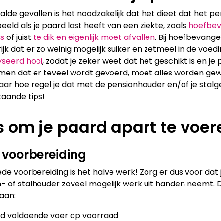
alde gevallen is het noodzakelijk dat het dieet dat het p
beeld als je paard last heeft van een ziekte, zoals
hoefbe
is
of juist
te dik en eigenlijk moet afvallen
. Bij hoefbevange
ijk dat er zo weinig mogelijk suiker en zetmeel in de voedin
yseerd hooi
, zodat je zeker weet dat het geschikt is en je
en dat er teveel wordt gevoerd, moet alles worden gewo
aar hoe regel je dat met de pensionhouder en/of je stal
aande tips!
s om je paard apart te voer
: voorbereiding
de voorbereiding is het halve werk! Zorg er dus voor dat 
- of stalhouder zoveel mogelijk werk uit handen neemt. 
 aan:
ijd voldoende voer op voorraad