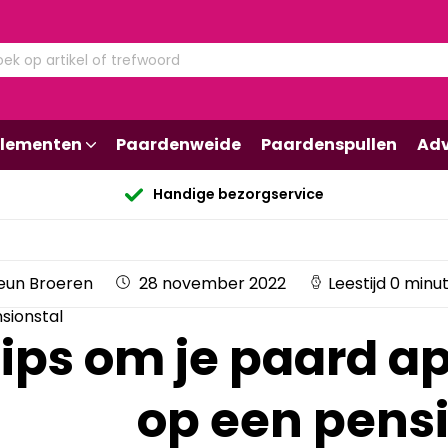
lementen
Paardenweide
Paardenspullen
Adv
Handige bezorgservice
eun Broeren
28 november 2022
Leestijd 0 minu
sionstal
ips om je paard ap
op een pens