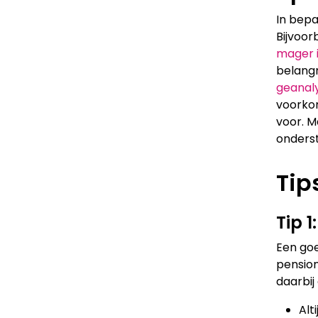
In bepa
Bijvoor
mager 
belangr
geanal
voorkom
voor. M
onderst
Tip
Tip 1
Een goe
pension
daarbij
Alt