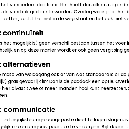
 het voer iedere dag klaar. Het hoeft dan alleen nog in de
in de voerbak gedaan te worden. Overleg waar je dit het 
t zetten, zodat het niet in de weg staat en het ook niet 
: continuïteit
ls het mogelijk is) geen verschil bestaan tussen het voer i
htelijk en op deze manier wordt er ook geen vergissing 
3: alternatieven
e mate van weidegang ook af van wat standaard is bij de 
rijk) gras gevaarlijk is? Dan is de paddock een optie. Ove
 je hier alvast twee of meer manden hooi kunt neerzetten
open.
4: communicatie
erbelangrijkste om je aangepaste dieet te lagen slagen,
elijk maken om jouw paard zo te verzorgen. Blijf daarin alt