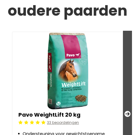
oudere paarden
Pavo WeightLift 20 kg
P
33 beoordelingen
Beoordeling: 5/5
Be
Ondersteuning voor gewichtstoename