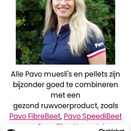
Alle Pavo muesli's en pellets zijn
bijzonder goed te combineren
met een
gezond ruwvoerproduct, zoals
Pavo FibreBeet
,
Pavo SpeediBeet
en
Pavo FibreNuggets
!