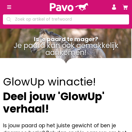
Is je paard te mager?
Je paard kan ook gemakkelijk
aankomen!
GlowUp winactie!
Deel jouw 'GlowUp'
verhaal!
Is jouw paard op het juiste gewicht of ben je