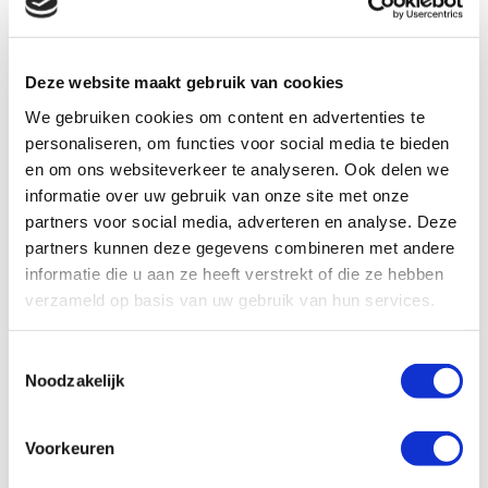
Pavo
VOERADVIES
Deze website maakt gebruik van cookies
Pleun Broeren
We gebruiken cookies om content en advertenties te
personaliseren, om functies voor social media te bieden
en om ons websiteverkeer te analyseren. Ook delen we
informatie over uw gebruik van onze site met onze
partners voor social media, adverteren en analyse. Deze
partners kunnen deze gegevens combineren met andere
Gezond aankomen
informatie die u aan ze heeft verstrekt of die ze hebben
verzameld op basis van uw gebruik van hun services.
Welke rol speelt het
Toestemmingsselectie
immuunsysteem?
Noodzakelijk
Wil je dat jouw paard in aankomt? Je kunt hem
Voorkeuren
helpen makkerlijker aan te komen, door te zorgen