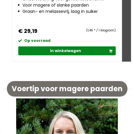
Voor magere of slanke paarden
Graan- en melassevrij, laag in suiker
€ 29,19
€
(1,46 * / 1 kilogram)
Op voorraad
In winkelwagen
Voertip voor magere paarden