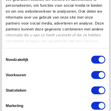
populaire Pavo emmer mee af te sluiten. Op deze
personaliseren, om functies voor social media te bieden
manier kan je met gemak ook vloeibaar voer
en om ons websiteverkeer te analyseren. Ook delen we
bereiden, meenemen en/of bewaren.
informatie over uw gebruik van onze site met onze
Combinatietip:
combineer deze Pavo deksel met de
partners voor social media, adverteren en analyse. Deze
bijpassende emmer.
partners kunnen deze gegevens combineren met andere
informatie die u aan ze heeft verstrekt of die ze hebben
verzameld op basis van uw gebruik van hun services.
Specificaties
Toestemmingsselectie
Noodzakelijk
Voorkeuren
Reviews
Statistieken
Wat zijn de
Marketing