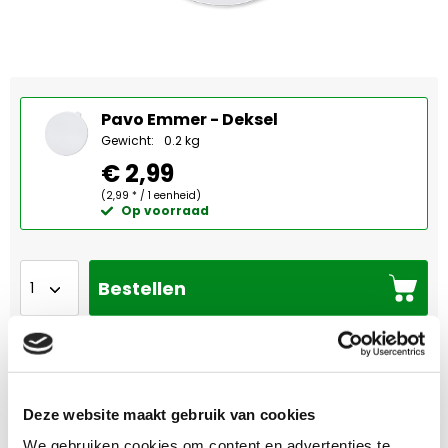
Pavo Emmer - Deksel
Gewicht:
0.2 kg
€ 2,99
(2,99 * / 1 eenheid)
Op voorraad
Bestellen
Omschrijving
Deze website maakt gebruik van cookies
Deze flexibele deksel is speciaal gemaakt om de
We gebruiken cookies om content en advertenties te