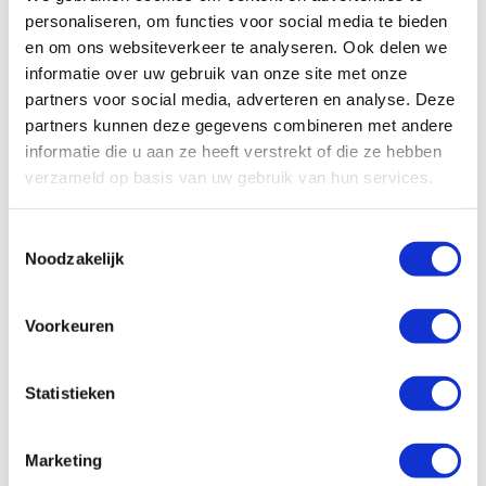
Over Pavo Hooinet
personaliseren, om functies voor social media te bieden
en om ons websiteverkeer te analyseren. Ook delen we
Een hooinet van kleiner formaat. Ideaal om
informatie over uw gebruik van onze site met onze
bijvoorbeeld Hay Chunks of kleine hoeveelheden hooi
partners voor social media, adverteren en analyse. Deze
in te doen voor tijdens transport.
partners kunnen deze gegevens combineren met andere
informatie die u aan ze heeft verstrekt of die ze hebben
verzameld op basis van uw gebruik van hun services.
Specificaties
Toestemmingsselectie
Noodzakelijk
Voorkeuren
Reviews
Statistieken
Wat zijn de
Marketing