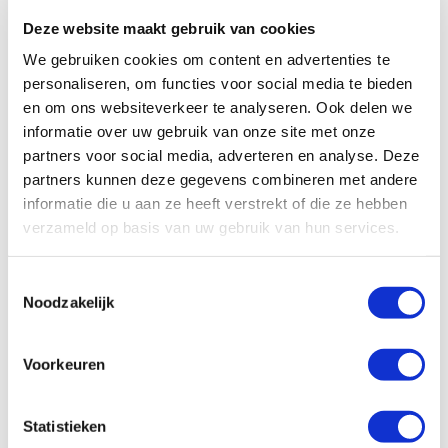
Deze website maakt gebruik van cookies
Als je na het rijden je paard even lekker hebt
We gebruiken cookies om content en advertenties te
afgespoten of als je hem gewassen hebt voor een
personaliseren, om functies voor social media te bieden
wedstrijd kun je met het Pavo zweetmes eenvoudig al
en om ons websiteverkeer te analyseren. Ook delen we
het overtollige water, zweet- en zeepresten van je
informatie over uw gebruik van onze site met onze
paard verwijderen. Zo zal je paard sneller opdrogen.
partners voor social media, adverteren en analyse. Deze
Een goed zweetmes mag echt niet ontbreken in je
partners kunnen deze gegevens combineren met andere
uitrusting. Het mooie roze zweetmes is flexibel en
informatie die u aan ze heeft verstrekt of die ze hebben
makkelijk met twee handen te hanteren. Het
verzameld op basis van uw gebruik van hun services.
zweetmes is gemaakt van stevig kunststof.
Toestemmingsselectie
Noodzakelijk
Specificaties
Voorkeuren
Statistieken