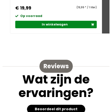
€ 19,99
€
(19,99 * / 1 liter)
Op voorraad
In winkelwagen
Reviews
Wat zijn de
ervaringen?
Beoordeel dit product