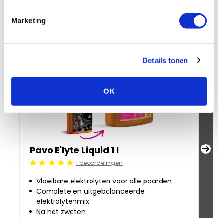
Marketing
NIEUW
+
cadeau
Details tonen
OK
Pavo E'lyte Liquid 1 l
Pa
1 beoordelingen
Be
Beoordeling: 5/5
Vloeibare elektrolyten voor alle paarden
Complete en uitgebalanceerde
elektrolytenmix
Na het zweten