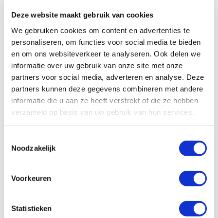
slechte kwaliteit
Deze website maakt gebruik van cookies
Senior paarden of paarden met gebitsproblemen
We gebruiken cookies om content en advertenties te
die moeite hebben met ruwvoeropname
personaliseren, om functies voor social media te bieden
Paarden die gevoelig zijn voor stof of schimmel in
en om ons websiteverkeer te analyseren. Ook delen we
ruwvoer
informatie over uw gebruik van onze site met onze
partners voor social media, adverteren en analyse. Deze
partners kunnen deze gegevens combineren met andere
Specificaties
informatie die u aan ze heeft verstrekt of die ze hebben
verzameld op basis van uw gebruik van hun services.
Voervoorschrift
Toestemmingsselectie
Noodzakelijk
Veelgestelde vragen
Voorkeuren
Anderen kochten ook
Statistieken