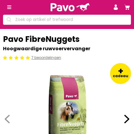
Pavo FibreNuggets
Hoogwaardige ruwvoervervanger
7 beoordelingen
Beoordeling: 5/5
+
cadeau