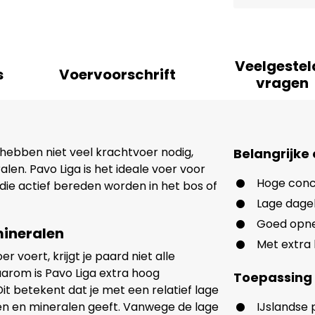
Veelgestel
s
Voervoorschrift
vragen
hebben niet veel krachtvoer nodig,
Belangrijke
len. Pavo Liga is het ideale voer voor
Hoge conc
ie actief bereden worden in het bos of
Lage dagel
Goed opne
mineralen
Met extra 
r voert, krijgt je paard niet alle
aarom is Pavo Liga extra hoog
Toepassing
t betekent dat je met een relatief lage
nen en mineralen geeft. Vanwege de lage
IJslandse