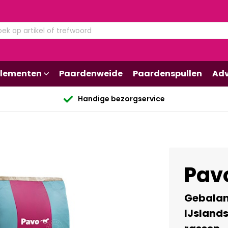
lementen
Paardenweide
Paardenspullen
Adv
Handige bezorgservice
Pavo
Gebalan
IJsland