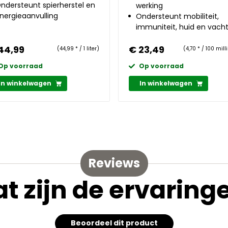
ndersteunt spierherstel en
werking
nergieaanvulling
Ondersteunt mobiliteit,
immuniteit, huid en vach
44,99
€ 23,49
(44,99 * / 1 liter)
(4,70 * / 100 milli
Op voorraad
Op voorraad
In winkelwagen
In winkelwagen
Reviews
t zijn de ervaring
Beoordeel dit product