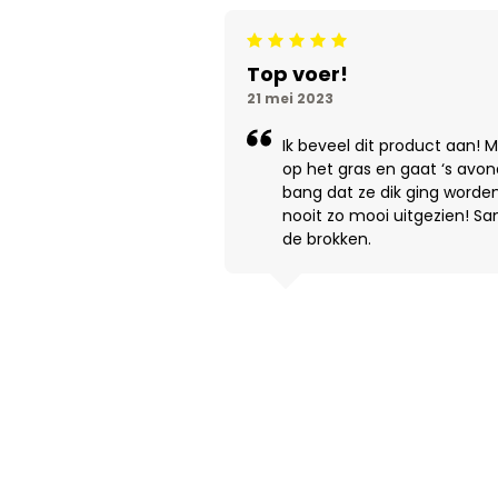
Beoordeling: 5/5
Top voer!
21 mei 2023
Ik beveel dit product aan! M
op het gras en gaat ‘s avond
bang dat ze dik ging worde
nooit zo mooi uitgezien! Sa
de brokken.