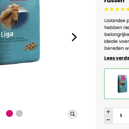
rassen
Beoordeling: 5/5
IJslandse 
hebben nie
belangrijke
ideale voer
bereden w
Lees verd