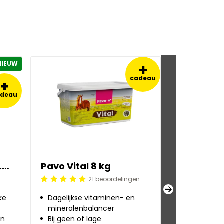
NIEUW
+
cadeau
+
adeau
Pavo Ahiflower®Oil 0.5 l
Pavo Vital 8 kg
Pavo Fibr
21 beoordelingen
Beoordeling: 5/5
Beoordeling:
ke
Dagelijkse vitaminen- en
Ondersteu
mineralenbalancer
gewichts
en
Bij geen of lage
Voor mage