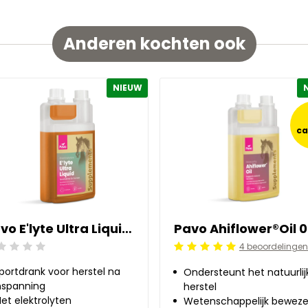
Anderen kochten ook
NIEUW
c
Pavo E'lyte Ultra Liquid 1 l
4 beoordelingen
ordeling: 0/5
Beoordeling: 5/5
portdrank voor herstel na
Ondersteunt het natuurlij
nspanning
herstel
et elektrolyten
Wetenschappelijk bewez