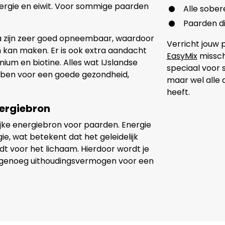
nergie en eiwit. Voor sommige paarden
Alle sober
Paarden di
a zijn zeer goed opneembaar, waardoor
Verricht jouw 
 kan maken. Er is ook extra aandacht
EasyMix
missch
nium en biotine. Alles wat IJslandse
speciaal voor 
ben voor een goede gezondheid,
maar wel alle 
heeft.
nergiebron
lijke energiebron voor paarden. Energie
ie, wat betekent dat het geleidelijk
dt voor het lichaam. Hierdoor wordt je
et genoeg uithoudingsvermogen voor een