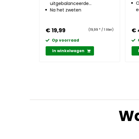
O
uitgebalanceerde
e
elektrolytenmix
Na het zweten
€ 19,99
€ 
(19,99 * / 1 liter)
Op voorraad
In winkelwagen
Wa