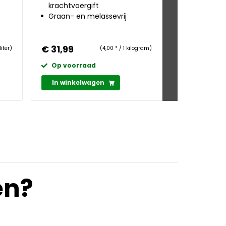
krachtvoergift
paarden
Graan- en melassevrij
Zeer laag 
t
zetmeelge
€ 31,99
€ 23,29
liter)
(4,00 * / 1 kilogram)
Op voorraad
Op voorr
In winkelwagen
In winkel
en?