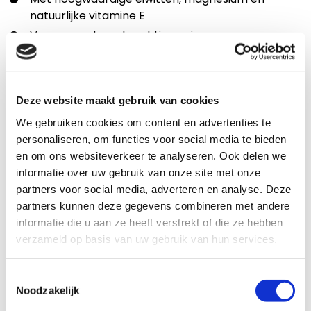
natuurlijke vitamine E
Voor soepele en krachtige spieren
Mooie glans uit lijnzaad
Met biergist voor een gezonde darmflora
Met natuurlijke antioxidanten
Deze website maakt gebruik van cookies
We gebruiken cookies om content en advertenties te
Toepassing
personaliseren, om functies voor social media te bieden
Zeer geschikt voor sportpaarden en -pony’s:
en om ons websiteverkeer te analyseren. Ook delen we
In alle disciplines
informatie over uw gebruik van onze site met onze
partners voor social media, adverteren en analyse. Deze
Die extra energie nodig hebben
partners kunnen deze gegevens combineren met andere
Die snel (te) heet worden
informatie die u aan ze heeft verstrekt of die ze hebben
Die gemiddelde tot zware arbeid verrichten
verzameld op basis van uw gebruik van hun services.
(energy level medium)
Toestemmingsselectie
Hoe intensief jij met je paard traint, bepaalt mede de
Noodzakelijk
hoeveelheid energie die je paard nodig heeft. Pavo