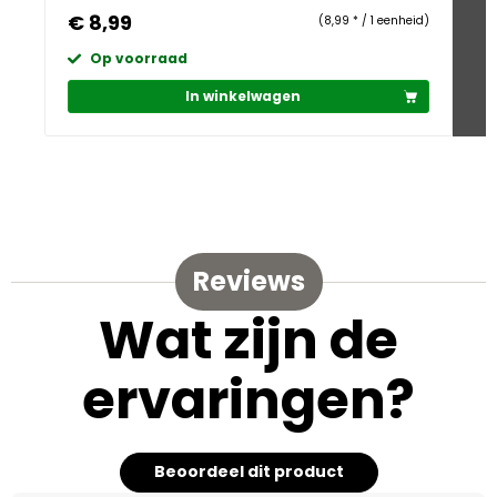
€ 8,99
€
(8,99 * / 1 eenheid)
Op voorraad
In winkelwagen
Reviews
Wat zijn de
ervaringen?
Beoordeel dit product