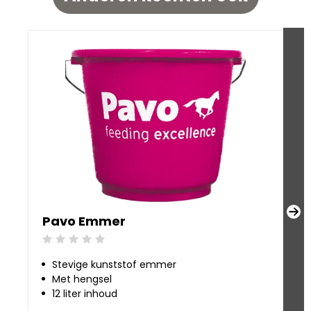
Pavo Emmer
P
Beoordeling: 0/5
Be
Stevige kunststof emmer
Met hengsel
12 liter inhoud