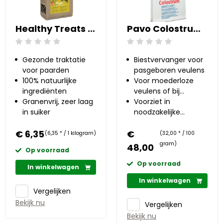
Healthy Treats - Appel 1 kg
Pavo Colostrum 0.1 kg
Beoordeling: 0/5
Beoordeling: 0/5
Gezonde traktatie
Biestvervanger voor
voor paarden
pasgeboren veulens
100% natuurlijke
Voor moederloze
ingrediënten
veulens of bij
Granenvrij, zeer laag
onvoldoende
Voorziet in
in suiker
biestgift
noodzakelijke
antistoffen
€ 6,35
€
(6,35 * / 1 kilogram)
(32,00 * / 100
gram)
48,00
Op voorraad
Op voorraad
In winkelwagen
In winkelwagen
Vergelijken
Bekijk nu
Vergelijken
Bekijk nu