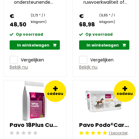
ondersteunende
ruwvoerkwaliteit of
bloemen en kruiden
verhoogde
€
€
eiwitbehoefte
(3,73 * / 1
(9,85 * / 1
kilogram)
kilogram)
48,50
68,98
Op voorraad
Op voorraad
In winkelwagen
In winkelwagen
Vergelijken
Vergelijken
Bekijk nu
Bekijk nu
+
+
cadeau
cadeau
Pavo 18Plus Cushin 1 kg
Pavo Podo®Care 8 kg
1 beoordelingen
Beoordeling: 0/5
Beoordeling: 5/5