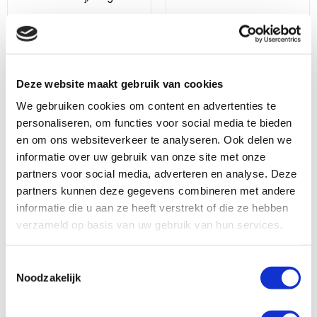
suiker
€ 59,99
€
(59,99 * / 1 liter)
(1,46 * / 1
kilogram)
29,19
Op voorraad
Op voorraad
In winkelwagen
Deze website maakt gebruik van cookies
In winkelwagen
We gebruiken cookies om content en advertenties te
Vergelijken
personaliseren, om functies voor social media te bieden
Bekijk nu
Vergelijken
en om ons websiteverkeer te analyseren. Ook delen we
Bekijk nu
informatie over uw gebruik van onze site met onze
partners voor social media, adverteren en analyse. Deze
partners kunnen deze gegevens combineren met andere
informatie die u aan ze heeft verstrekt of die ze hebben
verzameld op basis van uw gebruik van hun services.
Toestemmingsselectie
Pavo FoalMilk 10 kg
Healthy Treats - Rode biet 1 kg
Noodzakelijk
1 beoordelingen
Beoordeling: 0/5
Beoordeling: 5/5