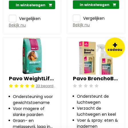
In winkelwagen
In winkelwagen
Vergelijken
Vergelijken
Bekijk nu
Bekijk nu
+
cadeau
Pavo WeightLift 20 kg
Pavo BronchoBoost 1 l
33 beoordelingen
Beoordeling: 0/5
Beoordeling: 5/5
Ondersteunt de
Ondersteuning voor
luchtwegen
gewichtstoename
Verzacht de
Voor magere of
luchtwegen en keel
slanke paarden
Voer & spray: eten &
Graan- en
inademen
melassevrij, laag in