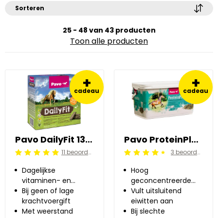
Sorteren
25 - 48 van 43 producten
Toon alle producten
+
+
cadeau
cadeau
Pavo DailyFit 13 kg
Pavo ProteinPlus 7 kg
11 beoordelingen
3 beoordelingen
Beoordeling: 5/5
Beoordeling: 4.5/5
Dagelijkse
Hoog
vitaminen- en
geconcentreerde
mineralenreep
Bij geen of lage
eiwitbron
Vult uitsluitend
krachtvoergift
eiwitten aan
Met weerstand
Bij slechte