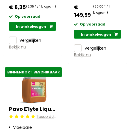
met speen
€ 6,35
€
(6,35 * / 1 kilogram)
(50,00 * / 1
kilogram)
149,99
Op voorraad
Op voorraad
In winkelwagen
In winkelwagen
Vergelijken
Bekijk nu
Vergelijken
Bekijk nu
BINNENKORT BESCHIKBAAR
Pavo E'lyte Liquid 5 l
1 beoordelingen
Beoordeling: 5/5
Vloeibare