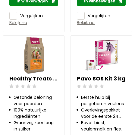
In winkelwagen
In winkelwagen
Vergelijken
Vergelijken
Bekijk nu
Bekijk nu
Healthy Treats - Wortel 1 kg
Pavo SOS Kit 3 kg
Beoordeling: 0/5
Beoordeling: 0/5
Gezonde beloning
Eerste hulp bij
voor paarden
pasgeboren veulens
100% natuurlijke
Overlevingspakket
ingrediënten
voor de eerste 24
Graanvrij, zeer laag
uur
Bevat biest,
in suiker
veulenmelk en fles