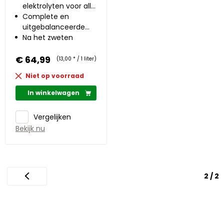
elektrolyten voor alle
paarden
Complete en
uitgebalanceerde
elektrolytenmix
Na het zweten
€ 64,99
(13,00 * / 1 liter)
Niet op voorraad
In winkelwagen
Vergelijken
Bekijk nu
2 / 2