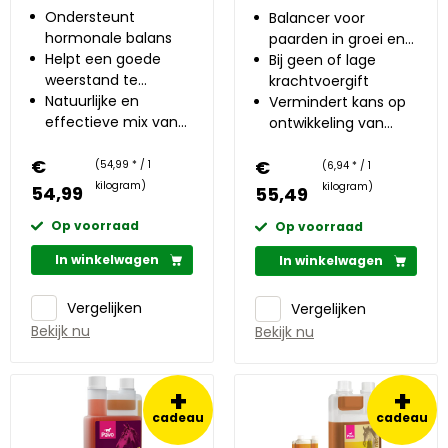
Ondersteunt
Balancer voor
hormonale balans
paarden in groei en
Helpt een goede
drachtige merries
Bij geen of lage
weerstand te
krachtvoergift
behouden
Natuurlijke en
Vermindert kans op
effectieve mix van
ontwikkeling van
kruiden en planten
OC(D) tot 50%
€
€
(54,99 * / 1
(6,94 * / 1
kilogram)
kilogram)
54,99
55,49
Op voorraad
Op voorraad
In winkelwagen
In winkelwagen
Vergelijken
Vergelijken
Bekijk nu
Bekijk nu
+
+
cadeau
cadeau