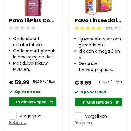
Pavo 18Plus Comfort 1 l
Pavo LinseedOil 1 l
1 beoordelingen
Beoordeling: 0/5
Beoordeling: 5/5
Ondersteunt
Lijnzaadolie voor een
comfortabele
gezonde en
beweging
Ondersteunt gemak
glanzende vacht
Rijk aan omega 3 en
in beweging en de
6
gewrichtsfunctie
Met duivelsklauw,
Gezonde
MSM en
toevoeging aan
glucosamine
ieder rantsoen
€ 59,99
€ 9,99
(59,99 * / 1 liter)
(9,99 * / 1 liter)
Op voorraad
Op voorraad
In winkelwagen
In winkelwagen
Vergelijken
Vergelijken
Bekijk nu
Bekijk nu