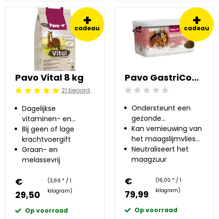
+
+
cadeau
cadeau
Pavo Vital 8 kg
Pavo GastriCover 5 kg
21 beoordelingen
Beoordeling: 0/5
Beoordeling: 5/5
Ondersteunt een
Dagelijkse
gezonde
vitaminen- en
maagfunctie
Kan vernieuwing van
mineralenbalancer
Bij geen of lage
het maagslijmvlies
krachtvoergift
ondersteunen
Neutraliseert het
Graan- en
maagzuur
melassevrij
€
€
(16,00 * / 1
(3,69 * / 1
kilogram)
kilogram)
79,99
29,50
Op voorraad
Op voorraad