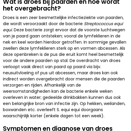
Wat is droes bij paarden en hoe wordt
het overgebracht?
Droes is een zeer besmettelijke infectieziekte van paarden,
die wordt veroorzaakt door de bacterie
Streptococcus equi
equi
. Deze bacterie zorgt ervoor dat de voorste luchtwegen
van je paard gaan ontsteken; vooral de lymfeklieren in de
nek en keel worden hierdoor getroffen. In sommige gevallen
zwellen deze lymfeklieren sterk op en vormen abcessen. Als
deze openbreken is de pus die eruit komt heel besmettelijk
voor de andere paarden op stal. De overdracht van droes
verloopt vaak direct van paard op paard via bijv.
neusuitvloeiing of pus uit abcessen, maar droes kan ook
indirect worden overgebracht door mensen die de paarden
verzorgen en rijden. Afhankelijk van de
weersomstandigheden kan de bacterie enkele weken
overleven in water; gedeelde drinkbakken kunnen dus ook
een belangrijke bron van infectie zijn. Op hekken, weilanden,
boxwanden etc. overleeft S. equi equi doorgaans
waarschijnlijk korter (enkele dagen tot een week).
Symptomen en diagnose van droes