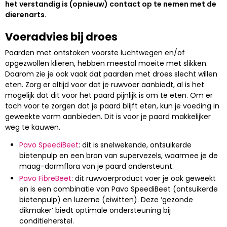
het verstandig is (opnieuw) contact op te nemen met de
dierenarts.
Voeradvies bij droes
Paarden met ontstoken voorste luchtwegen en/of
opgezwollen klieren, hebben meestal moeite met slikken.
Daarom zie je ook vaak dat paarden met droes slecht willen
eten. Zorg er altijd voor dat je ruwvoer aanbiedt, al is het
mogelijk dat dit voor het paard pijnlijk is om te eten. Om er
toch voor te zorgen dat je paard blijft eten, kun je voeding in
geweekte vorm aanbieden. Dit is voor je paard makkelijker
weg te kauwen.
Pavo SpeediBeet
: dit is snelwekende, ontsuikerde
bietenpulp en een bron van supervezels, waarmee je de
maag-darmflora van je paard ondersteunt.
Pavo FibreBeet
: dit ruwvoerproduct voer je ook geweekt
en is een combinatie van Pavo SpeediBeet (ontsuikerde
bietenpulp) en luzerne (eiwitten). Deze ‘gezonde
dikmaker’ biedt optimale ondersteuning bij
conditieherstel.