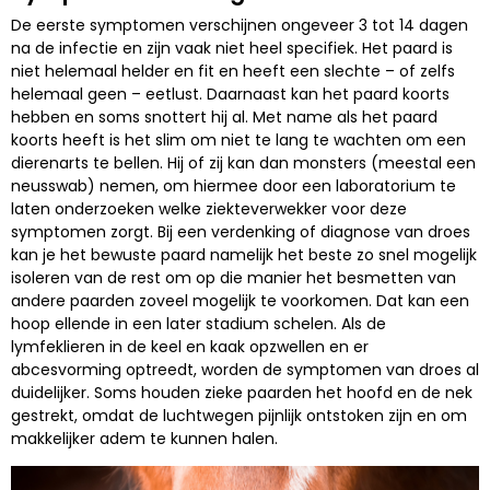
De eerste symptomen verschijnen ongeveer 3 tot 14 dagen
na de infectie en zijn vaak niet heel specifiek. Het paard is
niet helemaal helder en fit en heeft een slechte – of zelfs
helemaal geen – eetlust. Daarnaast kan het paard koorts
hebben en soms snottert hij al. Met name als het paard
koorts heeft is het slim om niet te lang te wachten om een
dierenarts te bellen. Hij of zij kan dan monsters (meestal een
neusswab) nemen, om hiermee door een laboratorium te
laten onderzoeken welke ziekteverwekker voor deze
symptomen zorgt. Bij een verdenking of diagnose van droes
kan je het bewuste paard namelijk het beste zo snel mogelijk
isoleren van de rest om op die manier het besmetten van
andere paarden zoveel mogelijk te voorkomen. Dat kan een
hoop ellende in een later stadium schelen. Als de
lymfeklieren in de keel en kaak opzwellen en er
abcesvorming optreedt, worden de symptomen van droes al
duidelijker. Soms houden zieke paarden het hoofd en de nek
gestrekt, omdat de luchtwegen pijnlijk ontstoken zijn en om
makkelijker adem te kunnen halen.