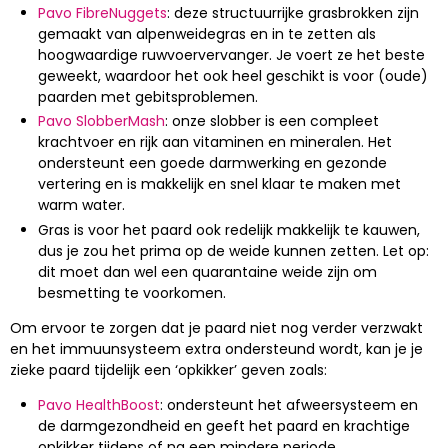
Pavo FibreNuggets
: deze structuurrijke grasbrokken zijn
gemaakt van alpenweidegras en in te zetten als
hoogwaardige ruwvoervervanger. Je voert ze het beste
geweekt, waardoor het ook heel geschikt is voor (oude)
paarden met gebitsproblemen.
Pavo SlobberMash
: onze slobber is een compleet
krachtvoer en rijk aan vitaminen en mineralen. Het
ondersteunt een goede darmwerking en gezonde
vertering en is makkelijk en snel klaar te maken met
warm water.
Gras is voor het paard ook redelijk makkelijk te kauwen,
dus je zou het prima op de weide kunnen zetten. Let op:
dit moet dan wel een quarantaine weide zijn om
besmetting te voorkomen.
Om ervoor te zorgen dat je paard niet nog verder verzwakt
en het immuunsysteem extra ondersteund wordt, kan je je
zieke paard tijdelijk een ‘opkikker’ geven zoals:
Pavo HealthBoost
: ondersteunt het afweersysteem en
de darmgezondheid en geeft het paard en krachtige
opkikker tijdens of na een mindere periode.