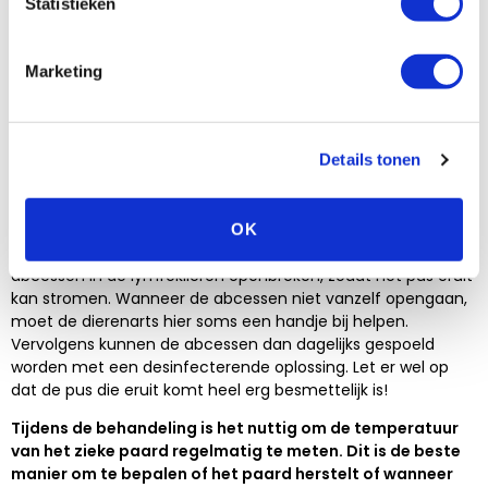
Op het moment dat de droes zich nog in een vroege fase
Statistieken
bevindt en er zich nog geen abcessen in de lymfeklieren
hebben gevormd, kan antibiotica eventueel de infectie
tegengaan. Het paard bouwt dan echter ook minder of geen
Marketing
afweer op en kan later alsnog droes krijgen. Zodra er
abcessen zijn gevormd, is het niet verstandig nog te gaan
behandelen met antibiotica. De rijping van de abcessen
wordt hierdoor alleen maar onderdrukt en op het moment
Details tonen
van stoppen van de behandeling gaat het verloop van de
ziekte alsnog gewoon verder. De behandeling van een paard
met droes is vooral gericht op het verlichten van de pijn en
OK
de koorts. Daarnaast is het van belang dat de etterende
abcessen in de lymfeklieren openbreken, zodat het pus eruit
kan stromen. Wanneer de abcessen niet vanzelf opengaan,
moet de dierenarts hier soms een handje bij helpen.
Vervolgens kunnen de abcessen dan dagelijks gespoeld
worden met een desinfecterende oplossing. Let er wel op
dat de pus die eruit komt heel erg besmettelijk is!
Tijdens de behandeling is het nuttig om de temperatuur
van het zieke paard regelmatig te meten. Dit is de beste
manier om te bepalen of het paard herstelt of wanneer