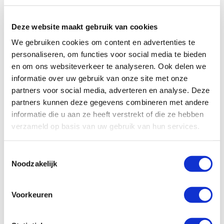
Deze website maakt gebruik van cookies
We gebruiken cookies om content en advertenties te
personaliseren, om functies voor social media te bieden
en om ons websiteverkeer te analyseren. Ook delen we
informatie over uw gebruik van onze site met onze
partners voor social media, adverteren en analyse. Deze
Paard enten voor droes
partners kunnen deze gegevens combineren met andere
Vaccinatie voor droes kan het aantal infecties in een groep
informatie die u aan ze heeft verstrekt of die ze hebben
paarden en de ernst van de symptomen bij geïnfecteerde
verzameld op basis van uw gebruik van hun services.
paarden verminderen. De bescherming van het vaccin is
echter geen 100 procent, dus een deel van de paarden kan
Toestemmingsselectie
nog wel mildere symptomen vertonen. Om een zo goed
Noodzakelijk
mogelijke bescherming op te bouwen, moet een paard 2
keer ingeënt worden met 4 weken tussentijd. De enting zou
daarna eens per half jaar herhaald moeten worden.
Voorkeuren
Behandeling van droes