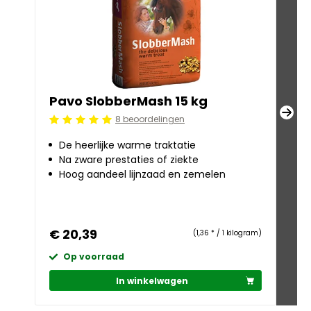
Pavo SlobberMash 15 kg
Pa
8 beoordelingen
Beoordeling: 5/5
Beoo
De heerlijke warme traktatie
S
Na zware prestaties of ziekte
R
Hoog aandeel lijnzaad en zemelen
e
Ze
€ 20,39
€ 
(1,36 * / 1 kilogram)
Op voorraad
O
In winkelwagen