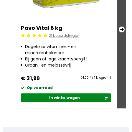
Pavo Vital 8 kg
Pa
21 beoordelingen
Beoordeling: 5/5
Beoo
Dagelijkse vitaminen- en
St
mineralenbalancer
Ze
Bij geen of lage krachtvoergift
H
Graan- en melassevrij
€ 31,99
€ 
(4,00 * / 1 kilogram)
Op voorraad
O
In winkelwagen