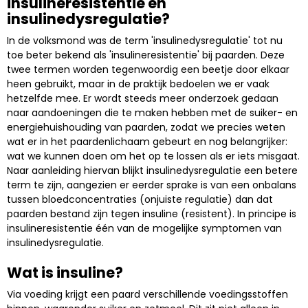
insulineresistentie en
insulinedysregulatie?
In de volksmond was de term 'insulinedysregulatie' tot nu
toe beter bekend als 'insulineresistentie' bij paarden. Deze
twee termen worden tegenwoordig een beetje door elkaar
heen gebruikt, maar in de praktijk bedoelen we er vaak
hetzelfde mee. Er wordt steeds meer onderzoek gedaan
naar aandoeningen die te maken hebben met de suiker- en
energiehuishouding van paarden, zodat we precies weten
wat er in het paardenlichaam gebeurt en nog belangrijker:
wat we kunnen doen om het op te lossen als er iets misgaat.
Naar aanleiding hiervan blijkt insulinedysregulatie een betere
term te zijn, aangezien er eerder sprake is van een onbalans
tussen bloedconcentraties (onjuiste regulatie) dan dat
paarden bestand zijn tegen insuline (resistent). In principe is
insulineresistentie één van de mogelijke symptomen van
insulinedysregulatie.
Wat is insuline?
Via voeding krijgt een paard verschillende voedingsstoffen