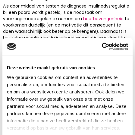
Als door middel van testen de diagnose insulinedysregulatie
bij een paard wordt gesteld, is de noodzaak om
voorzorgsmaatregelen te nemen om
hoefbevangenheid
te
voorkomen duidelijk (en de motivatie dit consequent te
doen waarschijnlijk ook beter op te brengen!). Daarnaast is
het zelfs mogelijk om de insulinedysregulatie weer kwijt te
raken op langere termijn, door het aanpassen van
management, voeding en beweging. Gebruik hiervoor
onderstaande tips van onze voedingsdeskundige Veerle
Vandendriessche.
Deze website maakt gebruik van cookies
Weidegang beperken
We gebruiken cookies om content en advertenties te
Wil je insulinedysregulatie voorkomen of bestrijden? Zorg dan
personaliseren, om functies voor social media te bieden
dat je paard niet teveel suiker binnenkrijgt en niet te dik
en om ons websiteverkeer te analyseren. Ook delen we
wordt. Het is niet genoeg om daarbij alleen naar het
informatie over uw gebruik van onze site met onze
krachtvoer te kijken. Gras is namelijk een grote bron van
partners voor social media, adverteren en analyse. Deze
suikers. Weidegang is natuurlijk fantastisch voor een paard,
partners kunnen deze gegevens combineren met andere
maar er worden veel fouten mee gemaakt. Zo wordt vaak
informatie die u aan ze heeft verstrekt of die ze hebben
gedacht dat kale landjes beter zijn, maar dat klopt niet. Kort
verzameld op basis van uw gebruik van hun services.
gras is ‘gestresst’ gras dat hard wil groeien. Daarbij wordt
extra
fructaan
aangemaakt, een suikersoort waar paarden