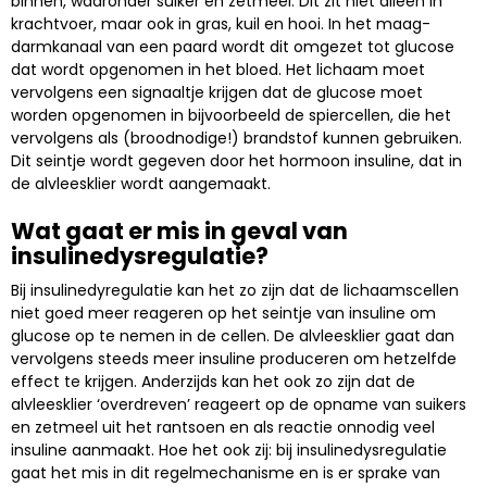
binnen, waaronder suiker en zetmeel. Dit zit niet alleen in
krachtvoer, maar ook in gras, kuil en hooi. In het maag-
darmkanaal van een paard wordt dit omgezet tot glucose
dat wordt opgenomen in het bloed. Het lichaam moet
vervolgens een signaaltje krijgen dat de glucose moet
worden opgenomen in bijvoorbeeld de spiercellen, die het
vervolgens als (broodnodige!) brandstof kunnen gebruiken.
Dit seintje wordt gegeven door het hormoon insuline, dat in
de alvleesklier wordt aangemaakt.
Wat gaat er mis in geval van
insulinedysregulatie?
Bij insulinedyregulatie kan het zo zijn dat de lichaamscellen
niet goed meer reageren op het seintje van insuline om
glucose op te nemen in de cellen. De alvleesklier gaat dan
vervolgens steeds meer insuline produceren om hetzelfde
effect te krijgen. Anderzijds kan het ook zo zijn dat de
alvleesklier ‘overdreven’ reageert op de opname van suikers
en zetmeel uit het rantsoen en als reactie onnodig veel
insuline aanmaakt. Hoe het ook zij: bij insulinedysregulatie
gaat het mis in dit regelmechanisme en is er sprake van