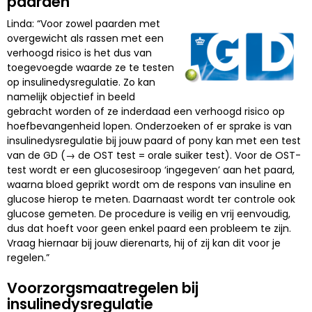
paarden
Linda: “Voor zowel paarden met
overgewicht als rassen met een
verhoogd risico is het dus van
toegevoegde waarde ze te testen
op insulinedysregulatie. Zo kan
namelijk objectief in beeld
gebracht worden of ze inderdaad een verhoogd risico op
hoefbevangenheid lopen. Onderzoeken of er sprake is van
insulinedysregulatie bij jouw paard of pony kan met een test
van de GD (→ de OST test = orale suiker test). Voor de OST-
test wordt er een glucosesiroop ‘ingegeven’ aan het paard,
waarna bloed geprikt wordt om de respons van insuline en
glucose hierop te meten. Daarnaast wordt ter controle ook
glucose gemeten. De procedure is veilig en vrij eenvoudig,
dus dat hoeft voor geen enkel paard een probleem te zijn.
Vraag hiernaar bij jouw dierenarts, hij of zij kan dit voor je
regelen.”
Voorzorgsmaatregelen bij
insulinedysregulatie