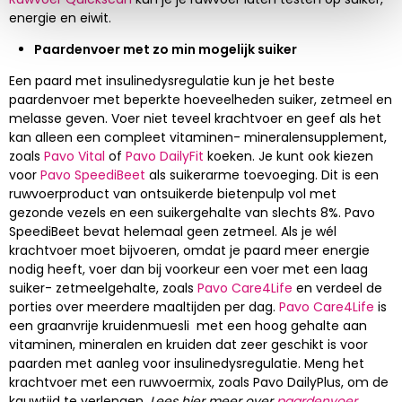
energie en eiwit.
Paardenvoer met zo min mogelijk suiker
Een paard met insulinedysregulatie kun je het beste
paardenvoer met beperkte hoeveelheden suiker, zetmeel en
melasse geven. Voer niet teveel krachtvoer en geef als het
kan alleen een compleet vitaminen- mineralensupplement,
zoals
Pavo Vital
of
Pavo DailyFit
koeken. Je kunt ook kiezen
voor
Pavo SpeediBeet
als suikerarme toevoeging. Dit is een
ruwvoerproduct van ontsuikerde bietenpulp vol met
gezonde vezels en een suikergehalte van slechts 8%. Pavo
SpeediBeet bevat helemaal geen zetmeel. Als je wél
krachtvoer moet bijvoeren, omdat je paard meer energie
nodig heeft, voer dan bij voorkeur een voer met een laag
suiker- zetmeelgehalte, zoals
Pavo Care4Life
en verdeel de
porties over meerdere maaltijden per dag.
Pavo Care4Life
is
een graanvrije kruidenmuesli met een hoog gehalte aan
vitaminen, mineralen en kruiden dat zeer geschikt is voor
paarden met aanleg voor insulinedysregulatie. Meng het
krachtvoer met een ruwvoermix, zoals Pavo DailyPlus, om de
kauwtijd te verlengen.
Lees hier meer over
paardenvoer