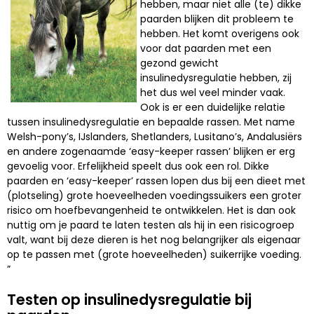
hebben, maar niet alle (te) dikke
paarden blijken dit probleem te
hebben. Het komt overigens ook
voor dat paarden met een
gezond gewicht
insulinedysregulatie hebben, zij
het dus wel veel minder vaak.
Ook is er een duidelijke relatie
tussen insulinedysregulatie en bepaalde rassen. Met name
Welsh-pony’s, IJslanders, Shetlanders, Lusitano’s, Andalusiërs
en andere zogenaamde ‘easy-keeper rassen’ blijken er erg
gevoelig voor. Erfelijkheid speelt dus ook een rol. Dikke
paarden en ‘easy-keeper’ rassen lopen dus bij een dieet met
(plotseling) grote hoeveelheden voedingssuikers een groter
risico om hoefbevangenheid te ontwikkelen. Het is dan ook
nuttig om je paard te laten testen als hij in een risicogroep
valt, want bij deze dieren is het nog belangrijker als eigenaar
op te passen met (grote hoeveelheden) suikerrijke voeding.
”
Testen op insulinedysregulatie bij