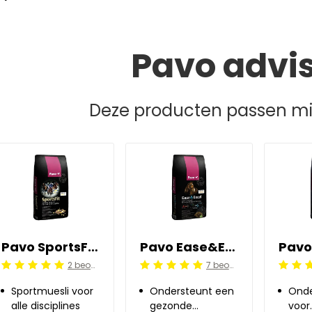
Pavo advi
Deze producten passen mis
Pavo SportsFit 15 kg
Pavo Ease&Excel 15 kg
2 beoordelingen
7 beoordelingen
Beoordeling: 5/5
Beoordeling: 5/5
Beoorde
Sportmuesli voor
Ondersteunt een
Onde
alle disciplines
gezonde
voor