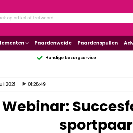
lementen
Paardenweide
Paardenspullen
Adv
Handige bezorgservice
juli 2021
01:28:49
Webinar: Succesf
sportpaa