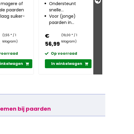
chtstoename
 magere of
Ondersteunt
en stramm
Versnelt af
ale paarden
snelle
spieren
en afvoer v
laag suiker-
spieropbouw
Voor (jonge)
afvalstoffe
Bij zware of
paarden in
onregelmat
eelgehalte
training
training
€
€
(1,55 * / 1
(19,00 * / 1
(25,66 * 
kilogram)
kilogram)
kilogram
9
56,99
76,99
voorraad
Op voorraad
Op voorra
winkelwagen
In winkelwagen
In winkelw
lemen bij paarden