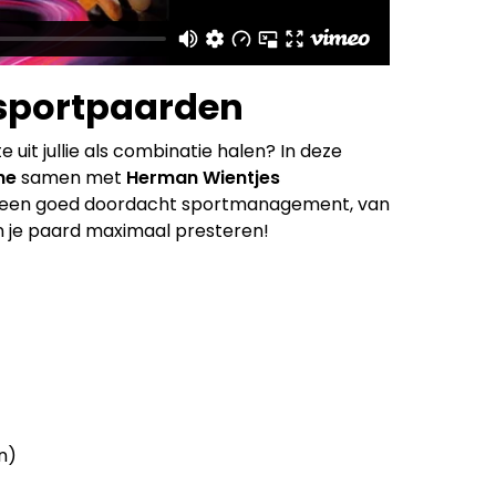
 sportpaarden
te uit jullie als combinatie halen? In deze
he
samen met
Herman Wientjes
er een goed doordacht sportmanagement, van
kan je paard maximaal presteren!
n)