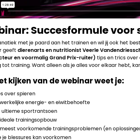
inar: Succesformule voor
fanatiek met je paard aan het trainen en wil jij ook het bes
r geeft
dierenarts en nutritionist Veerle Vandendriessc
cteur en voormalig Grand Prix-ruiter)
tips en trics ov
 tot training. Want alleen als je alles voor elkaar hebt, 
et kijken van de webinar weet je:
es over spieren
werkelijke energie- en eiwitbehoefte
 ultieme sportrantsoen
ideale trainingsopbouw
meest voorkomende trainingsproblemen (en oplossinge
 je blessures kan voorkomen