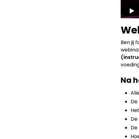
Web
Ben jij 
webina
(instru
voeding
Na h
All
De 
Het
De 
De 
Hoe