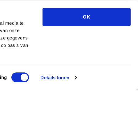
OK
al media te
 van onze
deze gegevens
 op basis van
ing
Details tonen
ef
ntvang €5 korting!