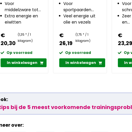
Voor
maagfunctie
Voor
gewi
Voor
middelzware tot
sportpaarden
schr
zware arbeid
Extra energie en
met een
Veel energie uit
Zeer 
eiwitten
gevoelige maag
olie en vezels
en
zetm
€
€
€
(1,35 * / 1
(1,75 * / 1
kilogram)
kilogram)
20,30
26,19
23,2
Op voorraad
Op voorraad
Op 
In winkelwagen
In winkelwagen
In 
ook:
tips bij de 5 meest voorkomende trainingsprob
meer over: