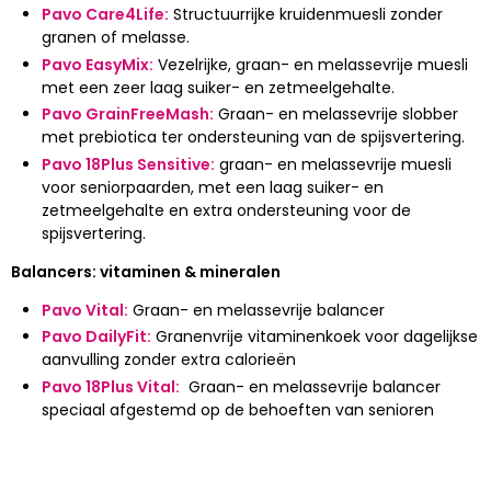
Pavo Care4Life:
Structuurrijke kruidenmuesli zonder
granen of melasse.
Pavo EasyMix:
Vezelrijke, graan- en melassevrije muesli
met een zeer laag suiker- en zetmeelgehalte.
Pavo GrainFreeMash:
Graan- en melassevrije slobber
met prebiotica ter ondersteuning van de spijsvertering.
Pavo 18Plus Sensitive:
graan- en melassevrije muesli
voor seniorpaarden, met een laag suiker- en
zetmeelgehalte en extra ondersteuning voor de
spijsvertering.
Balancers: vitaminen & mineralen
Pavo Vital:
Graan- en melassevrije balancer
Pavo DailyFit:
Granenvrije vitaminenkoek voor dagelijkse
aanvulling zonder extra calorieën
Pavo 18Plus Vital:
Graan- en melassevrije balancer
speciaal afgestemd op de behoeften van senioren