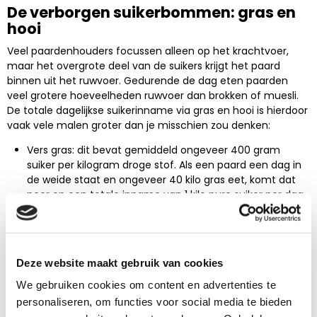
De verborgen suikerbommen: gras en
hooi
Veel paardenhouders focussen alleen op het krachtvoer,
maar het overgrote deel van de suikers krijgt het paard
binnen uit het ruwvoer. Gedurende de dag eten paarden
veel grotere hoeveelheden ruwvoer dan brokken of muesli.
De totale dagelijkse suikerinname via gras en hooi is hierdoor
vaak vele malen groter dan je misschien zou denken:
Vers gras: dit bevat gemiddeld ongeveer 400 gram
suiker per kilogram droge stof. Als een paard een dag in
de weide staat en ongeveer 40 kilo gras eet, komt dat
neer op een totale inname van 1 kilo pure suiker per dag.
Hooi: Uit duizenden ruwvoeranalyses die Pavo in
samenwerking met Eurofins doet, zien we dat de
waardes sterk uiteen lopen en kunnen variëren van 2%
tot wel 25% (!!). Als een paard van 600 kilogram dagelijks
Deze website maakt gebruik van cookies
9 tot 12 kilogram hooi krijgt, krijgt hij hiermee ongemerkt
We gebruiken cookies om content en advertenties te
900 tot 1200 gram suiker per dag binnen.
personaliseren, om functies voor social media te bieden
Stappenplan: suiker opsporen op het