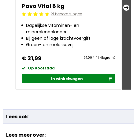
Pavo Vital 8 kg
Pa
21 beoordelingen
Beoordeling: 5/5
Beoo
Dagelijkse vitaminen- en
Ve
mineralenbalancer
a
Bij geen of lage krachtvoergift
Ze
Graan- en melassevrij
Gr
€ 31,99
€ 2
(4,00 * / 1 kilogram)
Op voorraad
O
In winkelwagen
Lees ook:
Lees meer over: