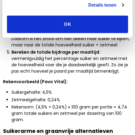
Details tonen
Identificeer toegevoegde suikers:
scan de
ingrediëntenlijst op suikertoevoegingen zoals melasse,
dextrose en lactose.
OK
Tel suiker en zetmeel bij elkaar op:
suiker en zetmeel
worden in het lichaam allebei afgebroken tot glucose.
Daarom is het zinvol om niet alleen naar suiker te kijken,
maar naar de totale hoeveelheid suiker + zetmeel.
Bereken de totale bijdrage per maaltijd:
vermenigvuldig het percentage suiker en zetmeel met
de hoeveelheid voer die je daadwerkelijk geeft. Zo zie je
pas echt hoeveel je paard per maaltijd binnenkrijgt.
Rekenvoorbeeld (Pavo Vital):
Suikergehalte: 4,5%
Zetmeelgehalte: 0,24%
Rekensom: (4,5% + 0,24%) x 100 gram per portie = 4,74
gram totale suikers en zetmeel per dosering van 100
gram.
Suikerarme en graanvrije alternatieven