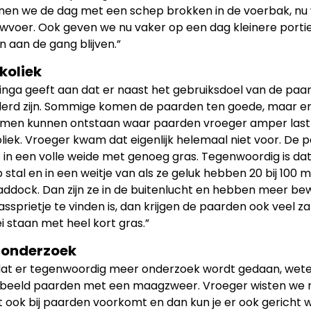
en we de dag met een schep brokken in de voerbak, nu w
wvoer. Ook geven we nu vaker op een dag kleinere portie
 aan de gang blijven.”
koliek
ga geeft aan dat er naast het gebruiksdoel van de paa
erd zijn. Sommige komen de paarden ten goede, maar er
men kunnen ontstaan waar paarden vroeger amper last 
liek. Vroeger kwam dat eigenlijk helemaal niet voor. De
 in een volle weide met genoeg gras. Tegenwoordig is da
p stal en in een weitje van als ze geluk hebben 20 bij 100
ddock. Dan zijn ze in de buitenlucht en hebben meer bew
ssprietje te vinden is, dan krijgen de paarden ook veel za
i staan met heel kort gras.”
 onderzoek
at er tegenwoordig meer onderzoek wordt gedaan, wet
rbeeld paarden met een maagzweer. Vroeger wisten we n
t ook bij paarden voorkomt en dan kun je er ook gerich