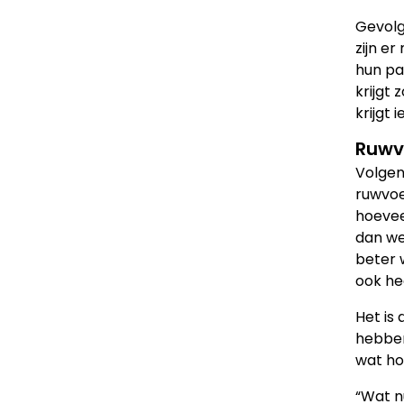
Gevolg
zijn e
hun pa
krijgt
krijgt 
Ruwv
Volgen
ruwvoe
hoevee
dan wee
beter w
ook he
Het is
hebben
wat ho
“Wat n