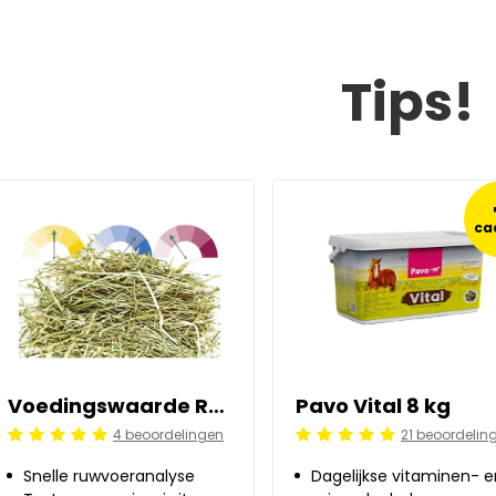
Tips!
ca
Voedingswaarde Ruwvoer Quickscan
Pavo Vital 8 kg
4 beoordelingen
21 beoordelin
Beoordeling: 5/5
Beoordeling: 5/5
Snelle ruwvoeranalyse
Dagelijkse vitaminen- e