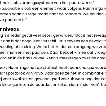
t hele spijsvereringssysteem van het paard werkt.”
itsconditie is ook een element waar volgens Hamminga 
arden gaan nu regelmatig naar de tandarts. We houden v
ze paarden is.”
r niveau
g is in ieder geval veel beter geworden. “Dat is het niveau 
r dan is dat nogal een verschil. Dit is tevens een gevolg
voeding als training. Wel is het zo dat qua omgang we 
eer mensen met paarden. Daar bedoel ik mee dat vroe
ard en in de basis al veel kennis meekregen over de omg
aakt Hamminga het op stal niet heel spannend qua voerbe
g jaar sportbrok van Pavo. Daar doen ze het, in combinati
ij voor kwaliteit en gewoon goed voer. Ik weet nog dat Pa
e kleur genieten de paarden er zeker niet minder van”, b