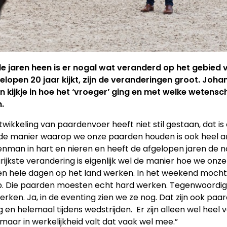
e jaren heen is er nogal wat veranderd op het gebied 
elopen 20 jaar kijkt, zijn de veranderingen groot. Joh
n kijkje in hoe het ‘vroeger’ ging en met welke wete
n.
twikkeling van paardenvoer heeft niet stil gestaan, dat is
de manier waarop we onze paarden houden is ook heel and
nman in hart en nieren en heeft de afgelopen jaren de n
rijkste verandering is eigenlijk wel de manier hoe we on
n hele dagen op het land werken. In het weekend mochte
b. Die paarden moesten echt hard werken. Tegenwoordig 
erken. Ja, in de eventing zien we ze nog. Dat zijn ook pa
ng en helemaal tijdens wedstrijden. Er zijn alleen wel he
 maar in werkelijkheid valt dat vaak wel mee.”