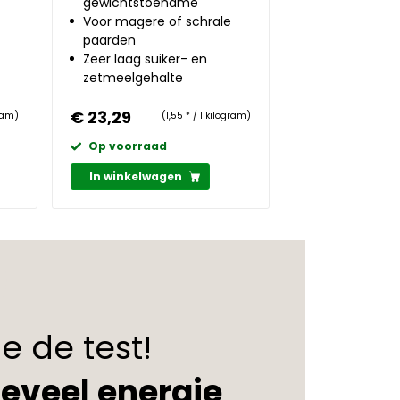
gewichtstoename
Voor magere of schrale
paarden
Zeer laag suiker- en
zetmeelgehalte
€ 23,29
gram)
(1,55 * / 1 kilogram)
Op voorraad
In winkelwagen
e de test!
eveel energie