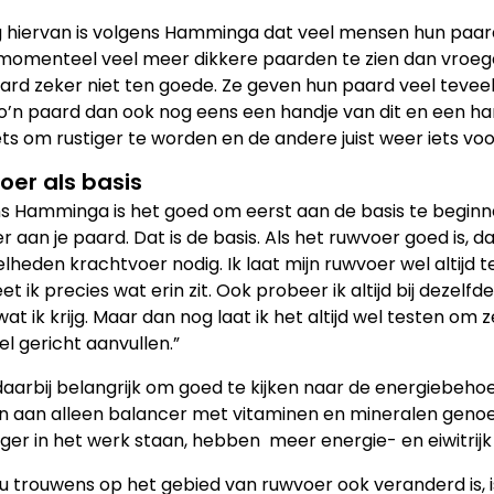
 hiervan is volgens Hamminga dat veel mensen hun paar
r momenteel veel meer dikkere paarden te zien dan vroeg
ard zeker niet ten goede. Ze geven hun paard veel teveel 
 zo’n paard dan ook nog eens een handje van dit en een han
iets om rustiger te worden en de andere juist weer iets voo
oer als basis
s Hamminga is het goed om eerst aan de basis te beginn
r aan je paard. Dat is de basis. Als het ruwvoer goed is
lheden krachtvoer nodig. Ik laat mijn ruwvoer wel altijd
t ik precies wat erin zit. Ook probeer ik altijd bij dezelfd
at ik krijg. Maar dan nog laat ik het altijd wel testen om ze
el gericht aanvullen.”
 daarbij belangrijk om goed te kijken naar de energiebeh
 aan alleen balancer met vitaminen en mineralen genoe
ger in het werk staan, hebben meer energie- en eiwitrij
u trouwens op het gebied van ruwvoer ook veranderd is,