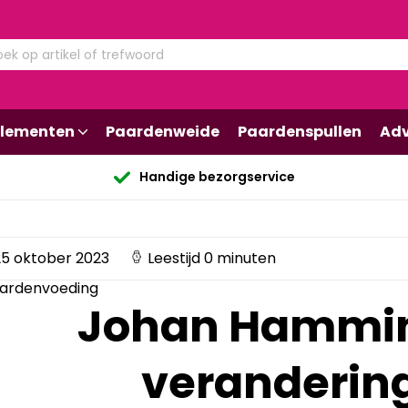
lementen
Paardenweide
Paardenspullen
Adv
Handige bezorgservice
5 oktober 2023
Leestijd 0 minuten
aardenvoeding
Johan Hammin
verandering