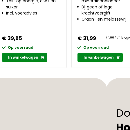
Test op energie, eiwit en
mineralenbalancer
suiker
Bij geen of lage
Incl. voeradvies
krachtvoergift
Graan- en melassevrij
€ 39,95
€ 31,99
(4,00 * / 1 kilo
Op voorraad
Op voorraad
In winkelwagen
In winkelwagen
Do
Ho