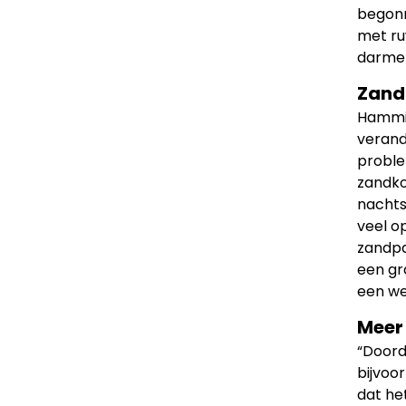
begonn
met ru
darmen
Zand
Hammin
verand
proble
zandko
nachts
veel o
zandpa
een gra
een we
Meer
“Doord
bijvoo
dat he