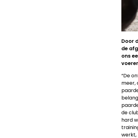
Door d
de afg
ons ee
voere
“De on
meer, 
paarde
belang
paarde
de clu
hard w
traini
werkt,