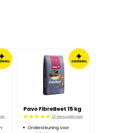
+
+
deau
cadeau
Pavo FibreBeet 15 kg
gen
22 beoordelingen
Beoordeling: 5/5
n
Ondersteuning voor