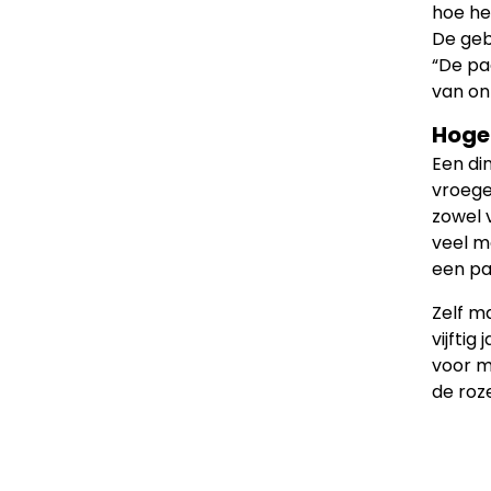
hoe he
De geb
“De pa
van on
Hoge
Een din
vroege
zowel 
veel m
een pa
Zelf m
vijfti
voor m
de roz