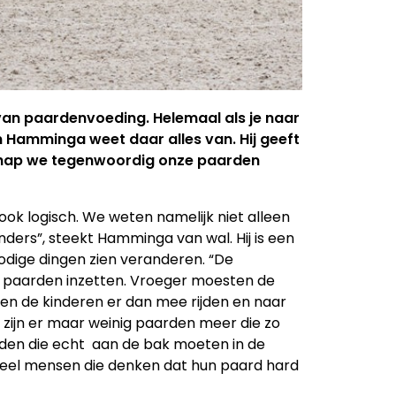
van paardenvoeding. Helemaal als je naar
an Hamminga weet daar alles van. Hij geeft
nschap we tegenwoordig onze paarden
 ook logisch. We weten namelijk niet alleen
ers”, steekt Hamminga van wal. Hij is een
odige dingen zien veranderen. “De
ze paarden inzetten. Vroeger moesten de
n de kinderen er dan mee rijden en naar
zijn er maar weinig paarden meer die zo
arden die echt aan de bak moeten in de
el veel mensen die denken dat hun paard hard