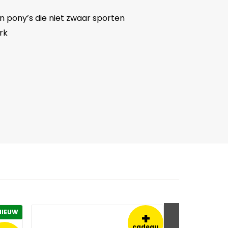
 pony’s die niet zwaar sporten
erk
NIEUW
+
cadeau