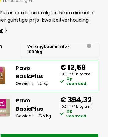
1 beoordelingen
Plus is een basisbrokje in 5mm diameter
er gunstige prijs-kwaliteitverhouding.
er
n
Verkrijgbaar in silo >
1000kg
€ 12,59
Pavo
(0,63 * / 1 kilogram)
BasicPlus
Op
Gewicht:
20 kg
voorraad
€ 394,32
Pavo
(0,54 * / 1 kilogram)
BasicPlus
Op
Gewicht:
725 kg
voorraad