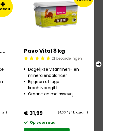
+
adeau
Pavo Ahiflower®Oil 0.5 l
Pavo Vital 8 kg
Pavo Fibr
21 beoordelingen
Beoordeling: 5/5
Beoordeling:
ke
Dagelijkse vitaminen- en
Ondersteu
mineralenbalancer
gewichts
en
Bij geen of lage
Voor mage
krachtvoergift
paarden
Graan- en melassevrij
Zeer laag 
t
zetmeelge
€ 31,99
€ 23,29
liter)
(4,00 * / 1 kilogram)
Op voorraad
Op voorr