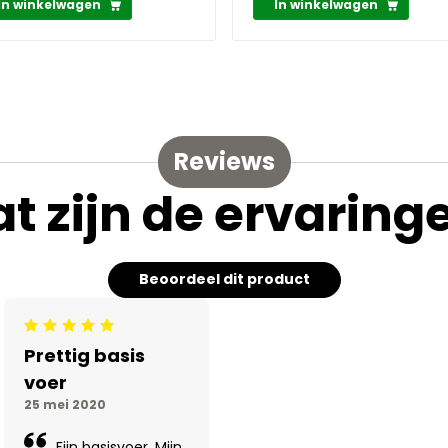
In winkelwagen
In winkelwagen
Reviews
t zijn de ervaring
Beoordeel dit product
Beoordeling: 5/5
Prettig basis
voer
25 mei 2020
Fijn basisvoer. Mijn