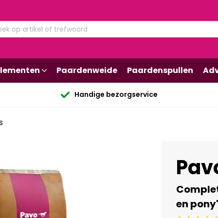
lementen
Paardenweide
Paardenspullen
Adv
Handige bezorgservice
s
Pav
Complet
en pony