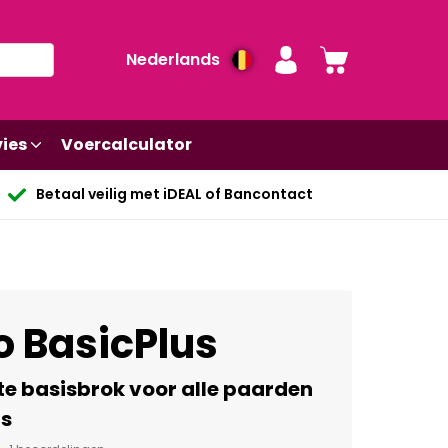
Nederlands
ies
Voercalculator
Betaal veilig met iDEAL of Bancontact
o BasicPlus
e basisbrok voor alle paarden
's