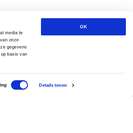
OK
al media te
 van onze
deze gegevens
 op basis van
ing
Details tonen
ef