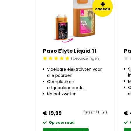
+
cadeau
Pavo E'lyte Liquid 1 l
1 beoordelingen
Beo
Beoordeling: 5/5
S
Vloeibare elektrolyten voor
i
alle paarden
M
Complete en
O
uitgebalanceerde
e
elektrolytenmix
Na het zweten
€ 19,99
€ 
(19,99 * / 1 liter)
Op voorraad