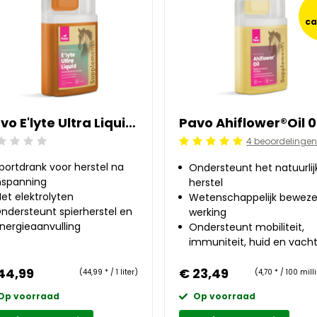
c
Pavo E'lyte Ultra Liquid 1 l
4 beoordelingen
ordeling: 0/5
Beoordeling: 5/5
portdrank voor herstel na
Ondersteunt het natuurlij
nspanning
herstel
et elektrolyten
Wetenschappelijk bewez
ndersteunt spierherstel en
werking
nergieaanvulling
Ondersteunt mobiliteit,
immuniteit, huid en vach
44,99
€ 23,49
(44,99 * / 1 liter)
(4,70 * / 100 milli
Op voorraad
Op voorraad