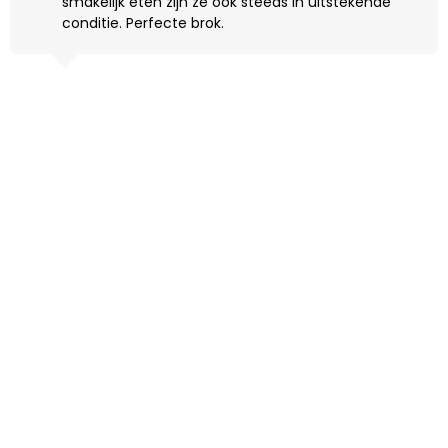
smakelijk eten zijn ze ook steeds in uitstekende
conditie. Perfecte brok.