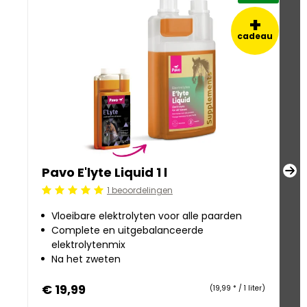
+
cadeau
Pavo E'lyte Liquid 1 l
Pa
1 beoordelingen
Be
Beoordeling: 5/5
Vloeibare elektrolyten voor alle paarden
Complete en uitgebalanceerde
elektrolytenmix
Na het zweten
€ 19,99
€
(19,99 * / 1 liter)