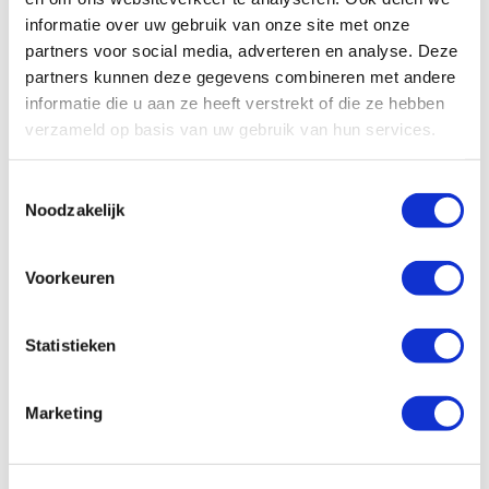
Specificaties
informatie over uw gebruik van onze site met onze
partners voor social media, adverteren en analyse. Deze
partners kunnen deze gegevens combineren met andere
Voervoorschrift
informatie die u aan ze heeft verstrekt of die ze hebben
verzameld op basis van uw gebruik van hun services.
Hoeveel moet ik voeren?
Toestemmingsselectie
Noodzakelijk
Voorkeuren
Anderen kochten ook
Statistieken
Marketing