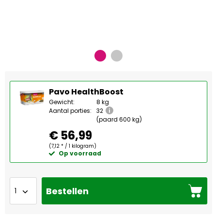
Pavo HealthBoost
Gewicht:
8 kg
Aantal porties:
32
(paard 600 kg)
€ 56,99
(7,12 * / 1 kilogram)
Op voorraad
Bestellen