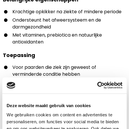
Krachtige opkikker na ziekte of mindere periode
Ondersteunt het afweersysteem en de
darmgezondheid
Met vitaminen, prebiotica en natuurlijke
antioxidanten
Toepassing
Voor paarden die ziek zijn geweest of
verminderde conditie hebben
Voor paarden met een slechte weerstand
Voor futloze paarden die meer energie kunnen
gebruiken
Voor paarden die om onbekende reden in een dip
Deze website maakt gebruik van cookies
zitten
We gebruiken cookies om content en advertenties te
personaliseren, om functies voor social media te bieden
en om ons websiteverkeer te analyseren. Ook delen we