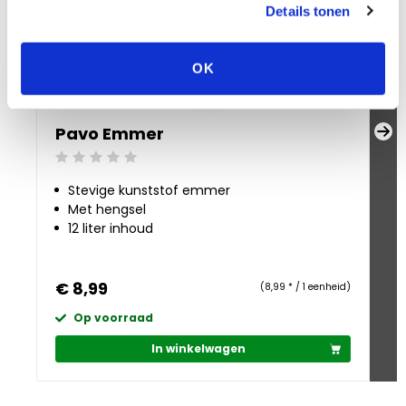
Details tonen
OK
Pavo Emmer
P
Beoordeling: 0/5
Be
Stevige kunststof emmer
Met hengsel
12 liter inhoud
€ 8,99
€
(8,99 * / 1 eenheid)
Op voorraad
In winkelwagen