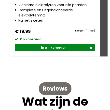
Vloeibare elektrolyten voor alle paarden
Complete en uitgebalanceerde
elektrolytenmix
Na het zweten
€ 19,99
€
(19,99 * / 1 liter)
Op voorraad
In winkelwagen
Reviews
Wat zijn de