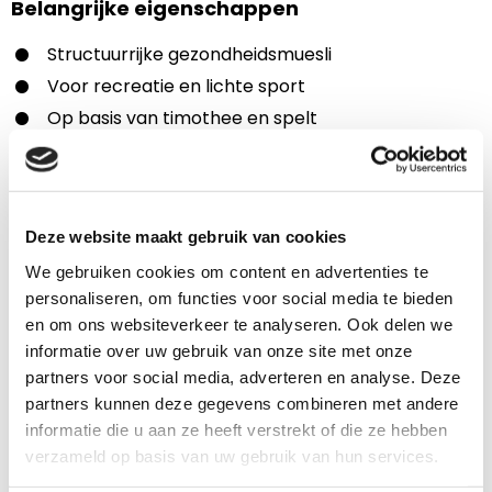
Belangrijke eigenschappen
Structuurrijke gezondheidsmuesli
Voor recreatie en lichte sport
Op basis van timothee en spelt
Alle dagelijkse vitaminen en mineralen
Laag suiker- en zetmeelgehalte
Gegarandeerd havervrij
Deze website maakt gebruik van cookies
Toepassing
We gebruiken cookies om content en advertenties te
Zeer geschikt voor paarden en pony’s die:
personaliseren, om functies voor social media te bieden
en om ons websiteverkeer te analyseren. Ook delen we
Recreatief gereden worden
informatie over uw gebruik van onze site met onze
Actief zijn in de basissport
partners voor social media, adverteren en analyse. Deze
Te heet worden van haver
partners kunnen deze gegevens combineren met andere
informatie die u aan ze heeft verstrekt of die ze hebben
Net onder het zadel zijn
verzameld op basis van uw gebruik van hun services.
Weinig extra energie nodig hebben (Energy level
low)