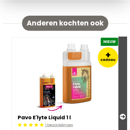
Anderen kochten ook
NIEUW
+
cadeau
Pavo E'lyte Liquid 1 l
Pa
1 beoordelingen
Be
Beoordeling: 5/5