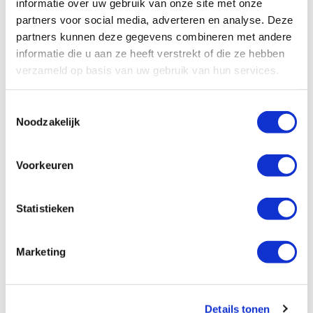
informatie over uw gebruik van onze site met onze
partners voor social media, adverteren en analyse. Deze
partners kunnen deze gegevens combineren met andere
NIEUW
informatie die u aan ze heeft verstrekt of die ze hebben
+
verzameld op basis van uw gebruik van hun services.
cadeau
Toestemmingsselectie
Noodzakelijk
Voorkeuren
Statistieken
Pavo E'lyte Liquid 1 l
Pa
1 beoordelingen
Be
Beoordeling: 5/5
Marketing
Vloeibare elektrolyten voor alle paarden
Complete en uitgebalanceerde
elektrolytenmix
Na het zweten
Details tonen