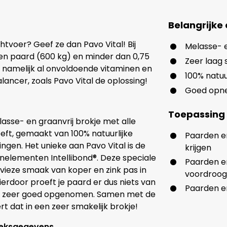
Belangrijke
htvoer? Geef ze dan Pavo Vital! Bij
Melasse- e
een paard (600 kg) en minder dan 0,75
Zeer laag 
e namelijk al onvoldoende vitaminen en
100% natuu
lancer, zoals Pavo Vital de oplossing!
Goed opne
Toepassing
lasse- en graanvrij brokje met alle
eft, gemaakt van 100% natuurlijke
Paarden en
gen. Het unieke aan Pavo Vital is de
krijgen
nelementen Intellibond®. Deze speciale
Paarden en
 vieze smaak van koper en zink pas in
voordroog)
ierdoor proeft je paard er dus niets van
Paarden en
en zeer goed opgenomen. Samen met de
t dat in een zeer smakelijk brokje!
oeksgegevens