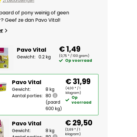
21 beoordelingen
 paard of pony weinig of geen
? Geef ze dan Pavo Vital!
er
€ 1,49
Pavo Vital
(0,75 * / 100 gram)
Gewicht:
0.2 kg
Op voorraad
€ 31,99
Pavo Vital
(4,00 * / 1
Gewicht:
8 kg
kilogram)
Aantal porties:
80
Op
(paard
voorraad
600 kg)
€ 29,50
Pavo Vital
(3,69 * / 1
Gewicht:
8 kg
kilogram)
Aantal porties:
80