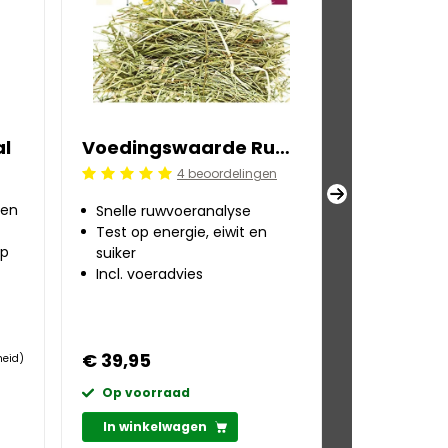
al
Voedingswaarde Ruwvoer Quickscan
4 beoordelingen
Beoordeling: 5/5
Beoordeling:
ren
Snelle ruwvoeranalyse
Snelle ruw
Test op energie, eiwit en
Test op en
rp
suiker
suiker
Incl. voeradvies
Incl. mine
sporenel
€ 39,95
€ 75,95
heid)
Op voorraad
Op voorr
In winkelwagen
In winkel