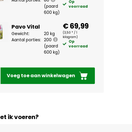
Op
(paard
voorraad
600 kg)
€ 69,99
Pavo Vital
(3,50 * / 1
Gewicht:
20 kg
kilogram)
Aantal porties:
200
Op
(paard
voorraad
600 kg)
Voeg toe aan winkelwagen
et ik voeren?