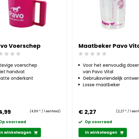
vo Voerschep
Maatbeker Pavo Vit
ordeling: 0/5
Beoordeling: 0/5
tevige voerschep
Voor het eenvoudig dose
et handvat
van Pavo Vital
latte onderkant
Gebruiksvriendelijk ontwe
Losse maatbeker
4,99
€ 2,27
(4,99 * / 1 eenheid)
(2,27 * / 1 een
Op voorraad
Op voorraad
In winkelwagen
In winkelwagen