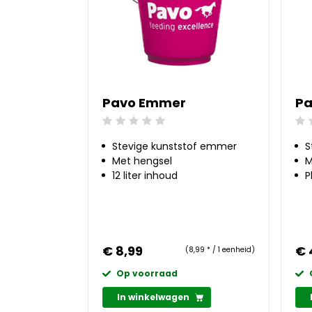
Pavo Emmer
Pa
Beoordeling: 0/5
Beo
Stevige kunststof emmer
S
Met hengsel
M
12 liter inhoud
P
€ 8,99
€ 
(8,99 * / 1 eenheid)
Op voorraad
In winkelwagen