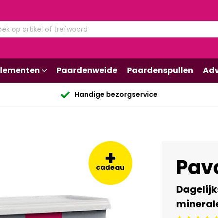
lementen
Paardenweide
Paardenspullen
Adv
Handige bezorgservice
+
Pavo
cadeau
Dagelijk
mineral