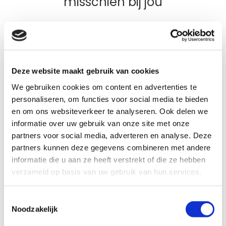
misschien bij jou
Deze website maakt gebruik van cookies
We gebruiken cookies om content en advertenties te
personaliseren, om functies voor social media te bieden
en om ons websiteverkeer te analyseren. Ook delen we
informatie over uw gebruik van onze site met onze
partners voor social media, adverteren en analyse. Deze
partners kunnen deze gegevens combineren met andere
Pavo Nature's Best 15 kg
Pav
informatie die u aan ze heeft verstrekt of die ze hebben
3 beoordelingen
verzameld op basis van uw gebruik van hun services.
Beoordeling: 5/5
Beoo
Gezonde muesli boordevol natuurlijke
Sp
vezels
Vo
Toestemmingsselectie
Voor recreatie en lichte sport
Ex
Noodzakelijk
Havervrij, ook geschikt voor hete paarden